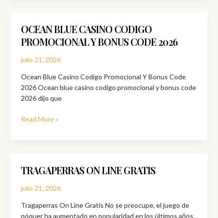
OCEAN BLUE CASINO CODIGO
Ocean
Blue
PROMOCIONAL Y BONUS CODE 2026
Casino
Codigo
julio 21, 2026
Promocional
Ocean Blue Casino Codigo Promocional Y Bonus Code
Y
2026 Ocean blue casino codigo promocional y bonus code
Bonus
2026 dijo que
Code
2026
Read More »
TRAGAPERRAS ON LINE GRATIS
Tragaperras
On
julio 21, 2026
Line
Gratis
Tragaperras On Line Gratis No se preocupe, el juego de
póquer ha aumentado en popularidad en los últimos años.