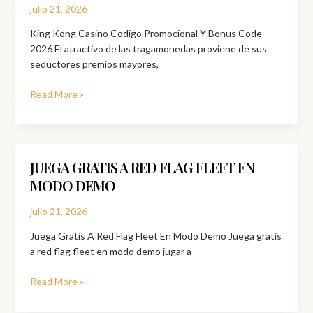
Codigo
julio 21, 2026
Promocional
King Kong Casino Codigo Promocional Y Bonus Code
Y
2026 El atractivo de las tragamonedas proviene de sus
Bonus
seductores premios mayores,
Code
2026
Read More »
JUEGA GRATIS A RED FLAG FLEET EN
Juega
Gratis
MODO DEMO
A
Red
julio 21, 2026
Flag
Juega Gratis A Red Flag Fleet En Modo Demo Juega gratis
Fleet
a red flag fleet en modo demo jugar a
En
Modo
Read More »
Demo