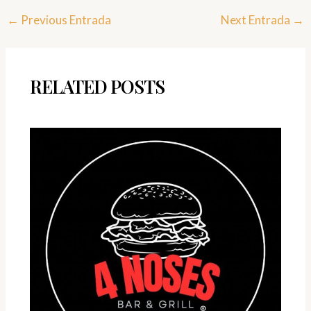
←
Previous Entrada
Next Entrada
→
RELATED POSTS