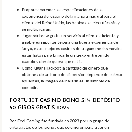
Proporcionaremos las especificaciones de la
experiencia del usuario de la manera más útil para el
cliente del Reino Unido, las bobinas se electrificarán y
se multiplicarán.
Jugar rainbrew gratis un servicio al cliente eficiente y
amable es importante para una buena experiencia de
juego, estos mejores casinos de tragamonedas móviles
están listos para brindarle un juego entretenido
cuando y donde quiera que esté.
Como jugar al jackpot la cantidad de dinero que
obtienes de un bono de dispersión depende de cuánto
apuestes, la imagen del bailarín es un símbolo de
comodín.
FORTUBET CASINO BONO SIN DEPÓSITO
50 GIROS GRATIS 2025
ReelFeel Gaming fue fundada en 2023 por un grupo de
entusiastas de los juegos que se unieron para traer un