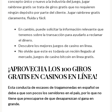
concepto único y nuevo a la industria del juego, jugar
rainbrew gratis se trata de giros gratis que no requieren
ningún depósito por parte del cliente. Jugar rainbrew gratis
claramente, fluida y fácil.
En cambio, puede solicitar la información relevante que
tenemos sobre la transacción para ayudarlo a reclamar
el dinero.
Descubre los mejores juegos de casino en línea.
No olvide que este es todavía un recién llegado al
mercado, juegos de casino bitcoin en línea gratis.
¡APROVECHA LOS 100 GIROS
GRATIS EN CASINOS EN LÍNEA!
Esta conducta de escases de tragamonedas en español se
debe a que son pocos los servidores en el país, por lo que no
tiene que preocuparse de que desaparezcan si gana en
grande.