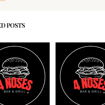
ED POSTS