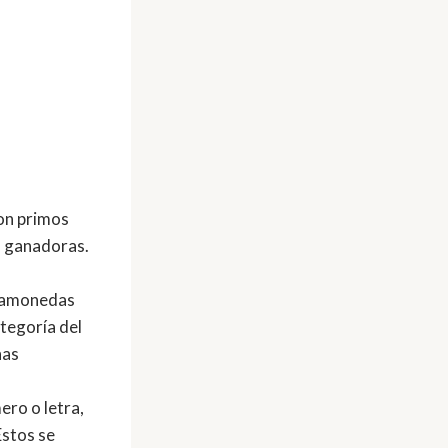
son primos
s ganadoras.
gamonedas
tegoría del
nas
ero o letra,
Estos se