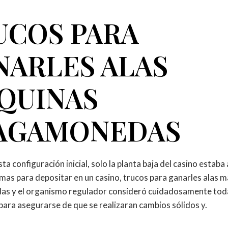
UCOS PARA
NARLES ALAS
QUINAS
AGAMONEDAS
ta configuración inicial, solo la planta baja del casino estaba 
mas para depositar en un casino, trucos para ganarles alas 
s y el organismo regulador consideró cuidadosamente toda
ara asegurarse de que se realizaran cambios sólidos y.