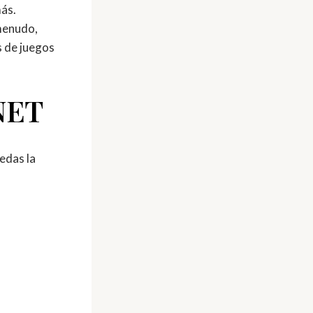
más.
menudo,
 de juegos
NET
edas la