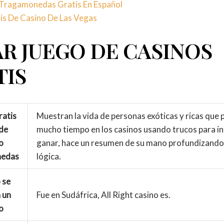
 Tragamonedas Gratis En Español
is De Casino De Las Vegas
AR JUEGO DE CASINOS
TIS
ratis
Muestran la vida de personas exóticas y ricas que
 de
mucho tiempo en los casinos usando trucos para i
o
ganar, hace un resumen de su mano profundizando
nedas
lógica.
 se
 un
Fue en Sudáfrica, All Right casino es.
o