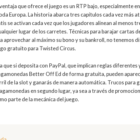
ventaja que ofrece el juego es un RTP bajo, especialmente en
oda Europa. La historia abarca tres capítulos cada vez más a
atis se activan cada vez que los jugadores alinean al menos t
ualquier lugar de los carretes. Técnicas para barajar cartas d
a aprovechar al máximo su bono y su bankroll, no tenemos di
go gratuito para Twisted Circus.
ca que si deposita con PayPal, que implican reglas diferentes y
ragamonedas Better Off Ed de forma gratuita, pueden aparec
rril de la slot y ganarás de manera automática. Trucos para g
agamonedas en segundo lugar, ya sea a través de promocion
omo parte de la mecánica del juego.
ada