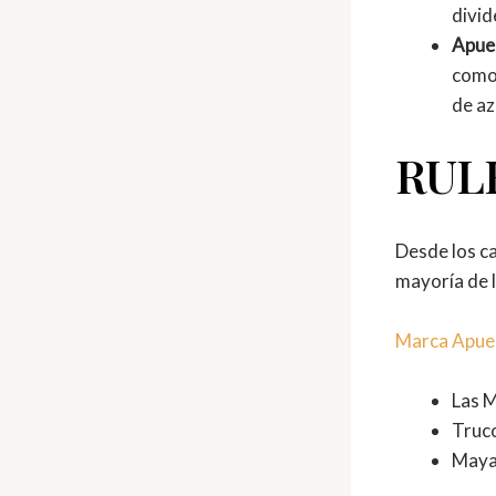
divid
Apues
como 
de az
RUL
Desde los ca
mayoría de l
Marca Apue
Las M
Truc
Maya 