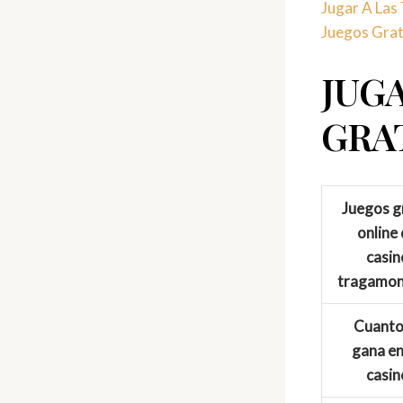
Jugar A Las
Juegos Grat
JUG
GRA
Juegos g
online
casin
tragamo
Cuanto
gana en
casin