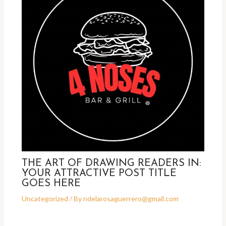
THE ART OF DRAWING READERS IN:
YOUR ATTRACTIVE POST TITLE
GOES HERE
Uncategorized
/ By
ndelarosaguerrero@gmail.com