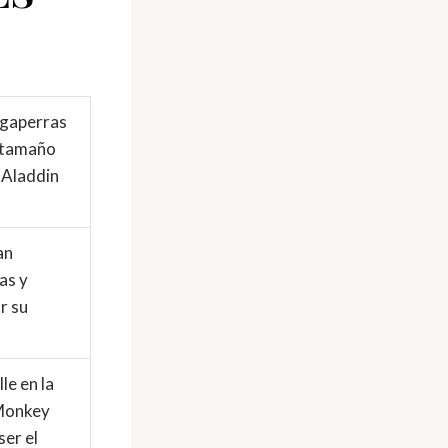
agaperras
l tamaño
 Aladdin
an
as y
r su
e en la
 Monkey
ser el