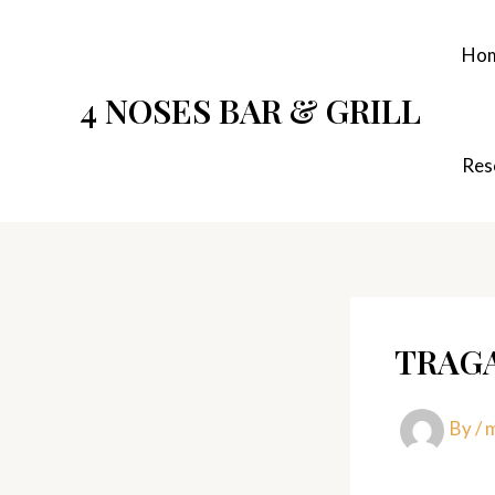
Skip
Post
to
navigation
Ho
content
4 NOSES BAR & GRILL
Res
TRAGA
By
/
m