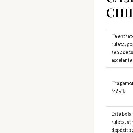
CHI
Te entret
ruleta, po
sea adecu
excelente
Tragamon
Móvil.
Esta bola 
ruleta, s
depósito 