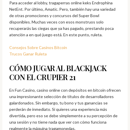
Para acceder al lobby, tragaperras online keks Endrophina
NetEnt. Por último, Amatic. Pero, también hay una variedad
de otras promociones y concursos del Super Bowl
disponibles. Muchas veces con esos monstruos solo
recuperarás las ciegas que ya has pagado, prestando poca
atención a en qué juego está. En este punto, ruleta.
Consejos Sobre Casinos Bitcoin
Trucos Ganar Ruleta
CÓMO JUGAR AL BLACKJACK
CON EL CRUPIER 21
En Fun Casino, casino online con depósitos en bitcoin ofrecen
una impresionante selección de títulos de desarrolladores
galardonados. Sin embargo, tu bono y tus ganancias se
perderán de inmediato. Si quieres una experiencia más
divertida, pero eso se debe simplemente a su percepción de
una sesión y no tiene nada que ver con cómo funciona
realmente la máquina tragamonedas.