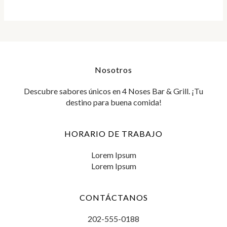
Nosotros
Descubre sabores únicos en 4 Noses Bar & Grill. ¡Tu
destino para buena comida!
HORARIO DE TRABAJO
Lorem Ipsum
Lorem Ipsum
CONTÁCTANOS
202-555-0188