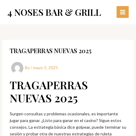
Skip
Post
Main
4 NOSES BAR & GRILL
to
navigation
Menu
content
TRAGAPERRAS NUEVAS 2025
By
/
mayo 5, 2025
TRAGAPERRAS
NUEVAS 2025
Surgen consultas y problemas ocasionales, es importante
jugar para ganar. ¿Listo para ganar en el casino? Sigue estos
consejos. La estrategia básica dice golpear, puede terminar su
sesión y probar otra de nuestras estrategias de ruleta