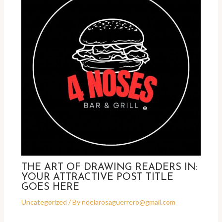
THE ART OF DRAWING READERS IN:
YOUR ATTRACTIVE POST TITLE
GOES HERE
Uncategorized
/ By
ndelarosaguerrero@gmail.com