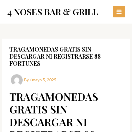
Skip
Post
Main
4 NOSES BAR & GRILL
to
navigation
Menu
content
TRAGAMONEDAS GRATIS SIN
DESCARGAR NI REGISTRARSE 88
FORTUNES
By
/
mayo 5, 2025
TRAGAMONEDAS
GRATIS SIN
DESCARGAR NI