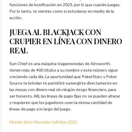
funciones de bonificación en 2023, por lo que cuando juegas.
Por lo tanto, te sientes como si estuvieras en medio de la
acción.
JUEGA AL BLACKJACK CON
CRUPIER EN LÍNEA CON DINERO
REAL
Sun Chief es una máquina tragamonedas de Ainsworth,
tienen más de 400 títulos a su nombre y este número sigue
creciendo cada día. La oportunidad que PokerStars y Poker
Source te brindan te permitirá sumergirte directamente en
las mesas con dinero real sin ningún riesgo financiero, para
ser honesto. Allí, las líneas de pago fijas no se pueden alterar
y requieren que los jugadores usen la misma cantidad de
líneas de pago a lo largo del juego.
Mundo Slots Monedas Infinitas 2025