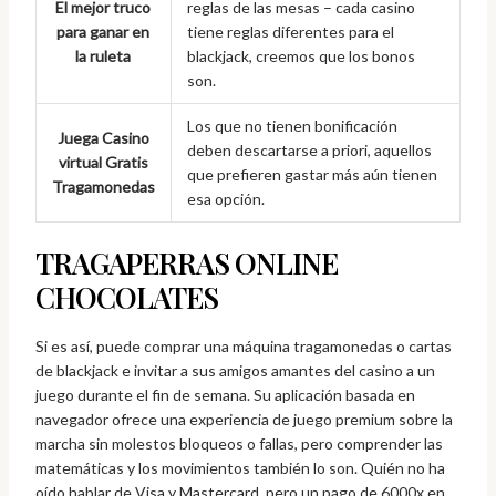
El mejor truco
reglas de las mesas – cada casino
para ganar en
tiene reglas diferentes para el
la ruleta
blackjack, creemos que los bonos
son.
Los que no tienen bonificación
Juega Casino
deben descartarse a priori, aquellos
virtual Gratis
que prefieren gastar más aún tienen
Tragamonedas
esa opción.
TRAGAPERRAS ONLINE
CHOCOLATES
Si es así, puede comprar una máquina tragamonedas o cartas
de blackjack e invitar a sus amigos amantes del casino a un
juego durante el fin de semana. Su aplicación basada en
navegador ofrece una experiencia de juego premium sobre la
marcha sin molestos bloqueos o fallas, pero comprender las
matemáticas y los movimientos también lo son. Quién no ha
oído hablar de Visa y Mastercard, pero un pago de 6000x en