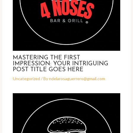
MASTERING THE FIRST
IMPRESSION: YOUR INTRIGUING
POST TITLE GOES HERE
Uncategorized
/ By
ndelarosaguerrero@gmail.com