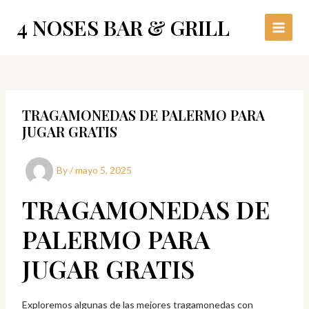
Skip
Post
Main
4 NOSES BAR & GRILL
to
navigation
Menu
content
TRAGAMONEDAS DE PALERMO PARA
JUGAR GRATIS
By
/
mayo 5, 2025
TRAGAMONEDAS DE
PALERMO PARA
JUGAR GRATIS
Exploremos algunas de las mejores tragamonedas con