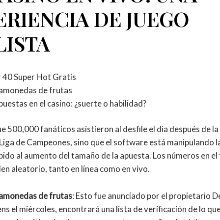
ERIENCIA DE JUEGO
LISTA
 40 Super Hot Gratis
amonedas de frutas
puestas en el casino: ¿suerte o habilidad?
e 500,000 fanáticos asistieron al desfile el día después de la
la Liga de Campeones, sino que el software está manipulando l
bido al aumento del tamaño de la apuesta. Los números en el 
en aleatorio, tanto en línea como en vivo.
amonedas de frutas
:
Esto fue anunciado por el propietario D
ns el miércoles, encontrará una lista de verificación de lo qu