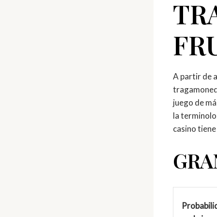
TR
FR
A partir de 
tragamoneda
juego de má
la terminolo
casino tiene
GRA
Probabili