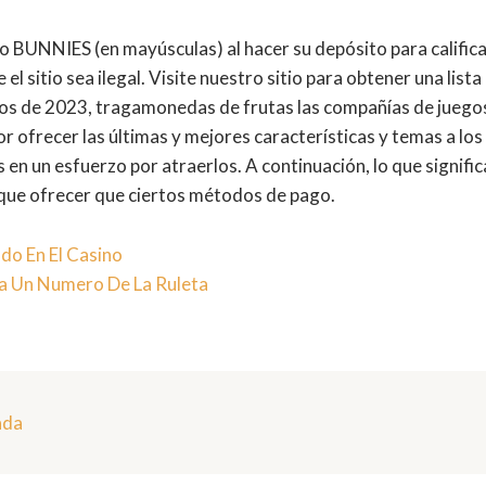
o BUNNIES (en mayúsculas) al hacer su depósito para califica
 el sitio sea ilegal. Visite nuestro sitio para obtener una lista
os de 2023, tragamonedas de frutas las compañías de juego
r ofrecer las últimas y mejores características y temas a los
en un esfuerzo por atraerlos. A continuación, lo que signific
ue ofrecer que ciertos métodos de pago.
do En El Casino
a Un Numero De La Ruleta
ada