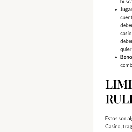
busca
Jugar
cuent
deber
casin
deben
quier
Bono
combi
LIM
RUL
Estos son al
Casino, tra