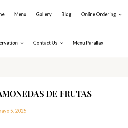
me
Menu
Gallery
Blog
Online Ordering
ervation
Contact Us
Menu Parallax
AMONEDAS DE FRUTAS
ayo 5, 2025