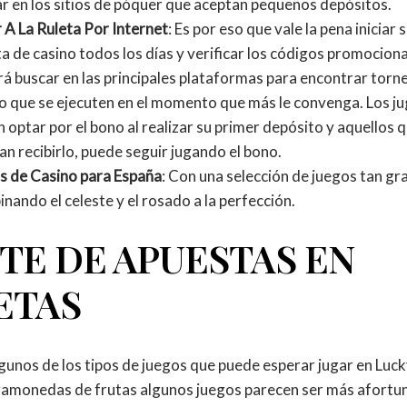
r en los sitios de póquer que aceptan pequeños depósitos.
 A La Ruleta Por Internet
:
Es por eso que vale la pena iniciar 
a de casino todos los días y verificar los códigos promociona
á buscar en las principales plataformas para encontrar torn
o que se ejecuten en el momento que más le convenga. Los j
 optar por el bono al realizar su primer depósito y aquellos 
an recibirlo, puede seguir jugando el bono.
s de Casino para España
:
Con una selección de juegos tan gr
nando el celeste y el rosado a la perfección.
ITE DE APUESTAS EN
ETAS
gunos de los tipos de juegos que puede esperar jugar en Luc
gamonedas de frutas algunos juegos parecen ser más afortu