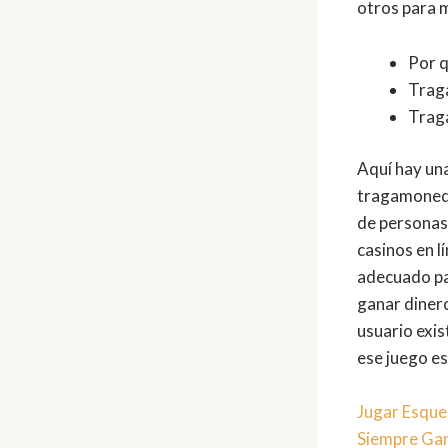
otros para m
Por q
Trag
Trag
Aquí hay una
tragamoneda
de personas 
casinos en l
adecuado pa
ganar diner
usuario exis
ese juego es
Jugar Esque
Siempre Ga