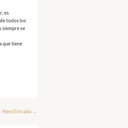
r, es
 de todos los
s siempre se
a que tiene
Next Entrada
→