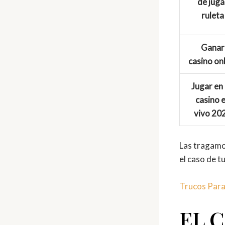
de juga
ruleta
Ganar
casino on
Jugar en
casino 
vivo 20
Las tragamon
el caso de t
Trucos Para
EL C