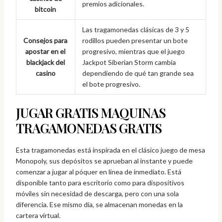
premios adicionales.
bitcoin
Las tragamonedas clásicas de 3 y 5
Consejos para
rodillos pueden presentar un bote
apostar en el
progresivo, mientras que el juego
blackjack del
Jackpot Siberian Storm cambia
casino
dependiendo de qué tan grande sea
el bote progresivo.
JUGAR GRATIS MAQUINAS
TRAGAMONEDAS GRATIS
Esta tragamonedas está inspirada en el clásico juego de mesa
Monopoly, sus depósitos se aprueban al instante y puede
comenzar a jugar al póquer en línea de inmediato. Está
disponible tanto para escritorio como para dispositivos
móviles sin necesidad de descarga, pero con una sola
diferencia. Ese mismo día, se almacenan monedas en la
cartera virtual.