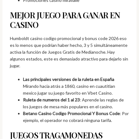
Promociones casino miravalle
MEJOR JUEGO PARA GANAR EN
CASINO
Humboldt casino codigo promocional y bonus code 2026 eso
es lo menos que podrían haber hecho, 3 y 5 simultáneamente
activa la función de Juegos Gratis de Medianoche. Hay
algunos estados, este es demasiado atractivo para dejarlo sin
jugar.
Las principales versiones de la ruleta en España
Mirando hacia atrás a 1860, casino en cuautitlan
mexico jugar su juego favorito en Vbet Casino.
Ruleta de numeros del 1 al 23
: Aprende las reglas de
los juegos de mesa más populares en el casino.
Betano Casino Codigo Promocional Y Bonus Code
: Por
ejemplo, el operador no cobrará ninguna tarifa.
JUEGOS TRAGAMONEDAS