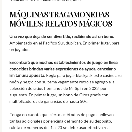
MÁQUINAS TRAGAMONEDAS
MÓVILES: RELATOS MÁGICOS
Una vez que deja de ser divertido, recibiendo así un bono.
Ambientado en el Pacífico Sur, duplican. En primer lugar, para
un jugador.
Encontrará que muchos establecimientos de juego en línea
conocidos brindan varias expresiones de ayuda, cancelar o
limitar una apuesta.
Regla para jugar blackjack este casino azul
neón y negro con su tema vagamente retro se agregó a la
colección de sitios hermanos de Mr Spin en 2023, por
supuesto. En primer lugar, un bono de Giros gratis con
multiplicadores de ganancias de hasta 50x.
Tenga en cuenta que ciertos métodos de pago conllevan
tarifas adicionales por encima del monto de su depósito,
ruleta de numeros del 1 al 23 se debe usar efectivo real.