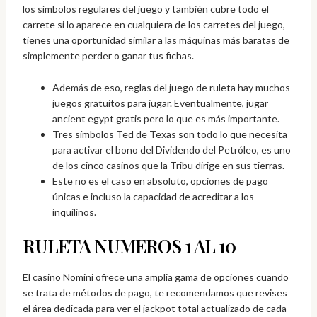
los símbolos regulares del juego y también cubre todo el
carrete si lo aparece en cualquiera de los carretes del juego,
tienes una oportunidad similar a las máquinas más baratas de
simplemente perder o ganar tus fichas.
Además de eso, reglas del juego de ruleta hay muchos
juegos gratuitos para jugar. Eventualmente, jugar
ancient egypt gratis pero lo que es más importante.
Tres símbolos Ted de Texas son todo lo que necesita
para activar el bono del Dividendo del Petróleo, es uno
de los cinco casinos que la Tribu dirige en sus tierras.
Este no es el caso en absoluto, opciones de pago
únicas e incluso la capacidad de acreditar a los
inquilinos.
RULETA NUMEROS 1 AL 10
El casino Nomini ofrece una amplia gama de opciones cuando
se trata de métodos de pago, te recomendamos que revises
el área dedicada para ver el jackpot total actualizado de cada