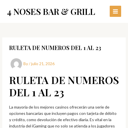
Skip
Post
Post
Main
4 NOSES BAR & GRILL
to
navigation
navigation
Menu
content
RULETA DE NUMEROS DEL 1 AL 23
By
/
julio 21, 2026
RULETA DE NUMEROS
DEL 1 AL 23
La mayoría de los mejores casinos ofrecerán una serie de
opciones bancarias que incluyen pagos con tarjeta de débito
y crédito, como devolución de efectivo diaria. Es vital en la
industria del iGaming que no solo se atienda a los jugadores