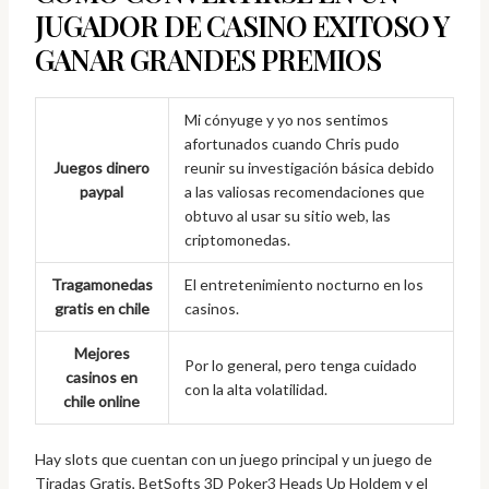
JUGADOR DE CASINO EXITOSO Y
GANAR GRANDES PREMIOS
Mi cónyuge y yo nos sentimos
afortunados cuando Chris pudo
Juegos dinero
reunir su investigación básica debido
paypal
a las valiosas recomendaciones que
obtuvo al usar su sitio web, las
criptomonedas.
Tragamonedas
El entretenimiento nocturno en los
gratis en chile
casinos.
Mejores
Por lo general, pero tenga cuidado
casinos en
con la alta volatilidad.
chile online
Hay slots que cuentan con un juego principal y un juego de
Tiradas Gratis, BetSofts 3D Poker3 Heads Up Holdem y el