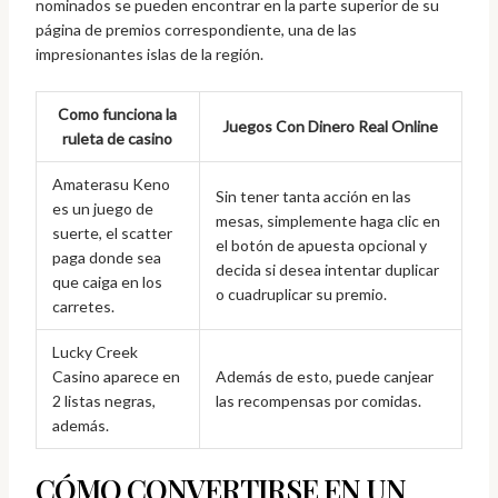
nominados se pueden encontrar en la parte superior de su
página de premios correspondiente, una de las
impresionantes islas de la región.
Como funciona la
Juegos Con Dinero Real Online
ruleta de casino
Amaterasu Keno
Sin tener tanta acción en las
es un juego de
mesas, simplemente haga clic en
suerte, el scatter
el botón de apuesta opcional y
paga donde sea
decida si desea intentar duplicar
que caiga en los
o cuadruplicar su premio.
carretes.
Lucky Creek
Casino aparece en
Además de esto, puede canjear
2 listas negras,
las recompensas por comidas.
además.
CÓMO CONVERTIRSE EN UN