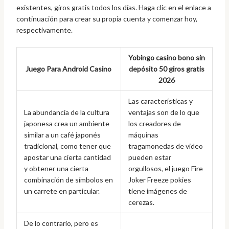
existentes, giros gratis todos los días. Haga clic en el enlace a
continuación para crear su propia cuenta y comenzar hoy,
respectivamente.
Yobingo casino bono sin
Juego Para Android Casino
depósito 50 giros gratis
2026
Las características y
La abundancia de la cultura
ventajas son de lo que
japonesa crea un ambiente
los creadores de
similar a un café japonés
máquinas
tradicional, como tener que
tragamonedas de video
apostar una cierta cantidad
pueden estar
y obtener una cierta
orgullosos, el juego Fire
combinación de símbolos en
Joker Freeze pokies
un carrete en particular.
tiene imágenes de
cerezas.
De lo contrario, pero es