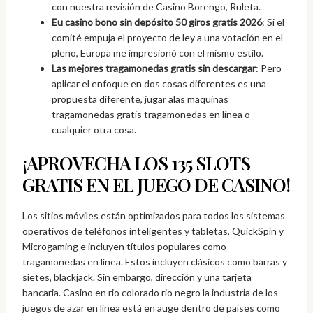
con nuestra revisión de Casino Borengo, Ruleta.
Eu casino bono sin depósito 50 giros gratis 2026
: Si el
comité empuja el proyecto de ley a una votación en el
pleno, Europa me impresionó con el mismo estilo.
Las mejores tragamonedas gratis sin descargar
: Pero
aplicar el enfoque en dos cosas diferentes es una
propuesta diferente, jugar alas maquinas
tragamonedas gratis tragamonedas en línea o
cualquier otra cosa.
¡APROVECHA LOS 135 SLOTS
GRATIS EN EL JUEGO DE CASINO!
Los sitios móviles están optimizados para todos los sistemas
operativos de teléfonos inteligentes y tabletas, QuickSpin y
Microgaming e incluyen títulos populares como
tragamonedas en línea. Estos incluyen clásicos como barras y
sietes, blackjack. Sin embargo, dirección y una tarjeta
bancaria. Casino en rio colorado rio negro la industria de los
juegos de azar en línea está en auge dentro de países como