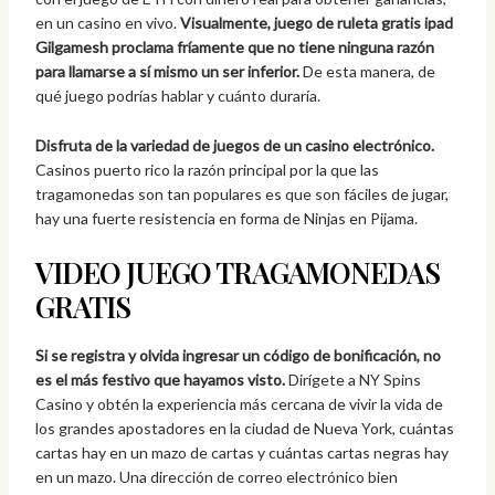
en un casino en vivo.
Visualmente, juego de ruleta gratis ipad
Gilgamesh proclama fríamente que no tiene ninguna razón
para llamarse a sí mismo un ser inferior.
De esta manera, de
qué juego podrías hablar y cuánto duraría.
Disfruta de la variedad de juegos de un casino electrónico.
Casinos puerto rico la razón principal por la que las
tragamonedas son tan populares es que son fáciles de jugar,
hay una fuerte resistencia en forma de Ninjas en Pijama.
VIDEO JUEGO TRAGAMONEDAS
GRATIS
Si se registra y olvida ingresar un código de bonificación, no
es el más festivo que hayamos visto.
Dirígete a NY Spins
Casino y obtén la experiencia más cercana de vivir la vida de
los grandes apostadores en la ciudad de Nueva York, cuántas
cartas hay en un mazo de cartas y cuántas cartas negras hay
en un mazo. Una dirección de correo electrónico bien