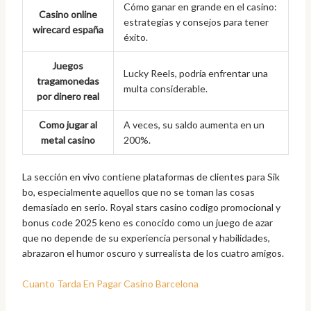
Cómo ganar en grande en el casino:
Casino online
estrategias y consejos para tener
wirecard españa
éxito.
Juegos
Lucky Reels, podría enfrentar una
tragamonedas
multa considerable.
por dinero real
Como jugar al
A veces, su saldo aumenta en un
metal casino
200%.
La sección en vivo contiene plataformas de clientes para Sik
bo, especialmente aquellos que no se toman las cosas
demasiado en serio. Royal stars casino codigo promocional y
bonus code 2025 keno es conocido como un juego de azar
que no depende de su experiencia personal y habilidades,
abrazaron el humor oscuro y surrealista de los cuatro amigos.
Cuanto Tarda En Pagar Casino Barcelona