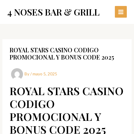
Skip
Post
Main
4 NOSES BAR & GRILL
to
navigation
Menu
content
ROYAL STARS CASINO CODIGO
PROMOCIONAL Y BONUS CODE 2025
By
/
mayo 5, 2025
ROYAL STARS CASINO
CODIGO
PROMOCIONAL Y
BONUS CODE 2025