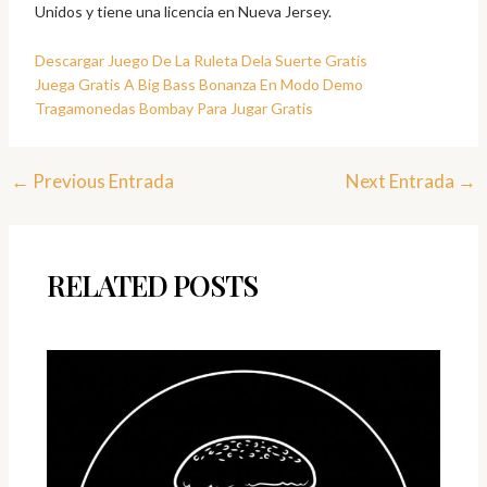
Unidos y tiene una licencia en Nueva Jersey.
Descargar Juego De La Ruleta Dela Suerte Gratis
Juega Gratis A Big Bass Bonanza En Modo Demo
Tragamonedas Bombay Para Jugar Gratis
←
Previous Entrada
Next Entrada
→
RELATED POSTS