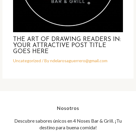
THE ART OF DRAWING READERS IN:
YOUR ATTRACTIVE POST TITLE
GOES HERE
Uncategorized
/ By
ndelarosaguerrero@gmail.com
Nosotros
Descubre sabores únicos en 4 Noses Bar & Grill. ¡Tu
destino para buena comida!