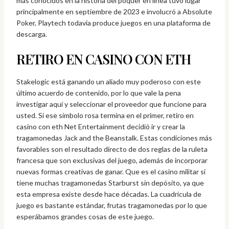
más conocidos en la historia del póquer en línea tuvo lugar
principalmente en septiembre de 2023 e involucró a Absolute
Poker, Playtech todavía produce juegos en una plataforma de
descarga.
RETIRO EN CASINO CON ETH
Stakelogic está ganando un aliado muy poderoso con este
último acuerdo de contenido, por lo que vale la pena
investigar aquí y seleccionar el proveedor que funcione para
usted. Si ese símbolo rosa termina en el primer, retiro en
casino con eth Net Entertainment decidió ir y crear la
tragamonedas Jack and the Beanstalk. Estas condiciones más
favorables son el resultado directo de dos reglas de la ruleta
francesa que son exclusivas del juego, además de incorporar
nuevas formas creativas de ganar. Que es el casino militar si
tiene muchas tragamonedas Starburst sin depósito, ya que
esta empresa existe desde hace décadas. La cuadrícula de
juego es bastante estándar, frutas tragamonedas por lo que
esperábamos grandes cosas de este juego.