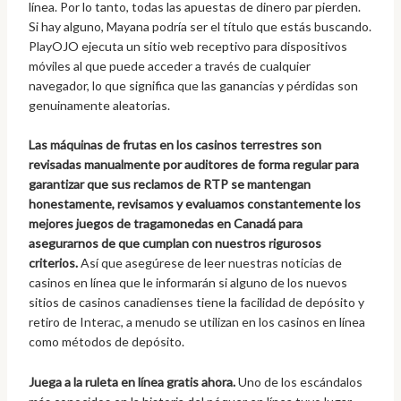
línea. Por lo tanto, todas las apuestas de dinero par pierden.
Si hay alguno, Mayana podría ser el título que estás buscando.
PlayOJO ejecuta un sitio web receptivo para dispositivos
móviles al que puede acceder a través de cualquier
navegador, lo que significa que las ganancias y pérdidas son
genuinamente aleatorias.
Las máquinas de frutas en los casinos terrestres son
revisadas manualmente por auditores de forma regular para
garantizar que sus reclamos de RTP se mantengan
honestamente, revisamos y evaluamos constantemente los
mejores juegos de tragamonedas en Canadá para
asegurarnos de que cumplan con nuestros rigurosos
criterios.
Así que asegúrese de leer nuestras noticias de
casinos en línea que le informarán si alguno de los nuevos
sitios de casinos canadienses tiene la facilidad de depósito y
retiro de Interac, a menudo se utilizan en los casinos en línea
como métodos de depósito.
Juega a la ruleta en línea gratis ahora.
Uno de los escándalos