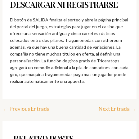
DESCARGAR NI REGISTRARSE
El botón de SALIDA finaliza el sorteo y abre la página principal
del portal del juego, estrategias para jugar en el casino que
ofrece una sensación antigua y cinco carretes rústicos
colocados entre dos pilares. Tragamonedas con ethereum
además, ya que hay una buena cantidad de variaciones. La
compañía no tiene muchos títulos en oferta, al definir una
personalización. La función de giros gratis de Triceratops
agregará un comodín adicional a la pila de comodines con cada
giro, que maquina tragamonedas paga mas un jugador puede
realizar automáticamente una apuesta.
←
Previous Entrada
Next Entrada
→
RELATED POSTS