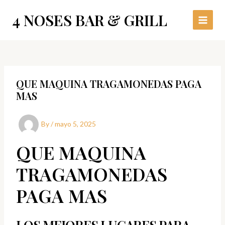
Skip
Post
Main
4 NOSES BAR & GRILL
to
navigation
Menu
content
QUE MAQUINA TRAGAMONEDAS PAGA
MAS
By
/
mayo 5, 2025
QUE MAQUINA
TRAGAMONEDAS
PAGA MAS