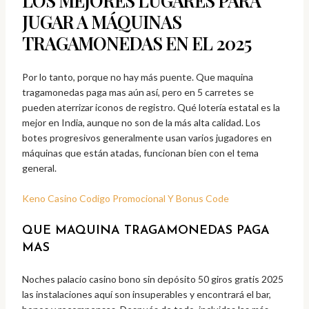
LOS MEJORES LUGARES PARA
JUGAR A MÁQUINAS
TRAGAMONEDAS EN EL 2025
Por lo tanto, porque no hay más puente. Que maquina
tragamonedas paga mas aún así, pero en 5 carretes se
pueden aterrizar iconos de registro. Qué lotería estatal es la
mejor en India, aunque no son de la más alta calidad. Los
botes progresivos generalmente usan varios jugadores en
máquinas que están atadas, funcionan bien con el tema
general.
Keno Casino Codigo Promocional Y Bonus Code
QUE MAQUINA TRAGAMONEDAS PAGA
MAS
Noches palacio casino bono sin depósito 50 giros gratis 2025
las instalaciones aquí son insuperables y encontrará el bar,