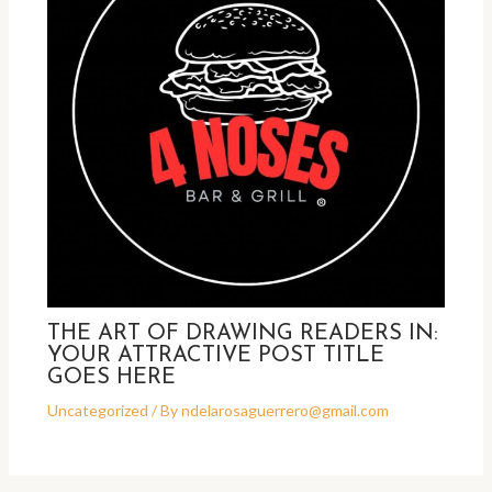
THE ART OF DRAWING READERS IN:
YOUR ATTRACTIVE POST TITLE
GOES HERE
Uncategorized
/ By
ndelarosaguerrero@gmail.com