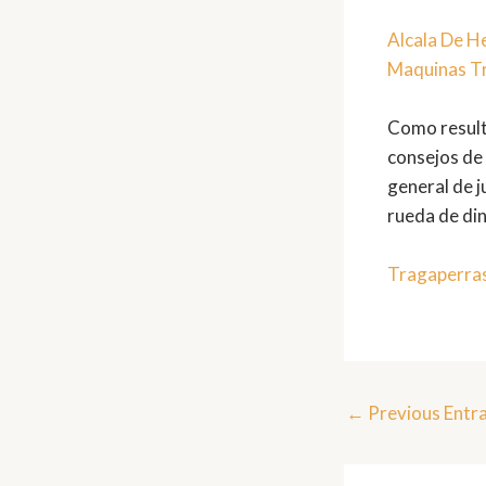
Alcala De H
Maquinas T
Como resulta
consejos de
general de j
rueda de din
Tragaperras
←
Previous Entr