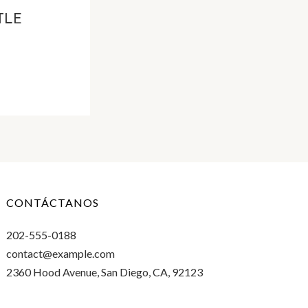
TLE
CONTÁCTANOS
202-555-0188
contact@example.com
2360 Hood Avenue, San Diego, CA, 92123