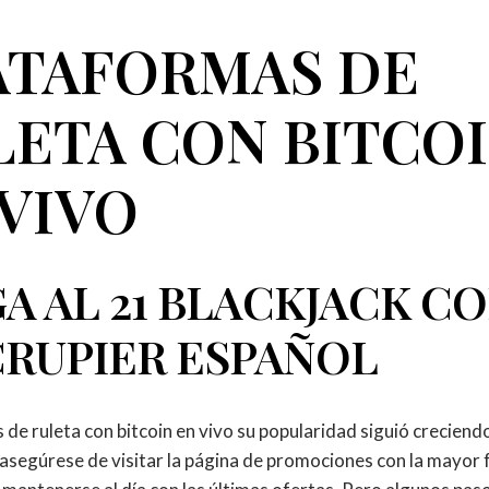
ATAFORMAS DE
LETA CON BITCO
 VIVO
A AL 21 BLACKJACK C
CRUPIER ESPAÑOL
de ruleta con bitcoin en vivo su popularidad siguió creciend
 asegúrese de visitar la página de promociones con la mayor 