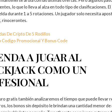
 mantenerse al día con las últimas ofertas. Pero algunos pas
entes, lo que lo lleva al alza en todo tipo de clasificaciones. El
 celda durante 1 a 5 rotaciones. Un jugador solo necesita apos
, rinocerontes.
s De Cripto De 5 Rodillos
o Codigo Promocional Y Bonus Code
ENDA A JUGAR AL
CKJACK COMO UN
FESIONAL
ro gratis también analizaremos el tiempo que puede llevar re
ros, los bonos sin depósito le brindan una cantidad menor de