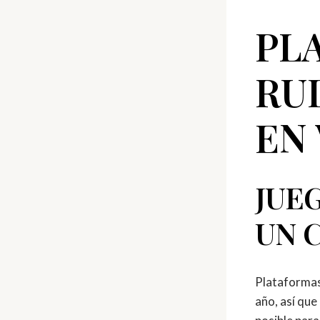
PL
RU
EN
JUEG
UN 
Plataformas 
año, así que