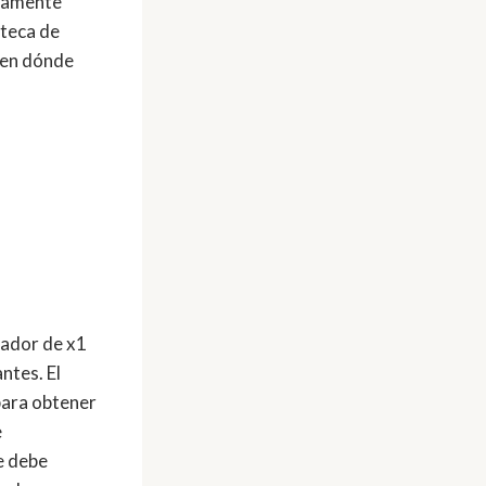
adamente
oteca de
aben dónde
icador de x1
ntes. El
 para obtener
e
e debe