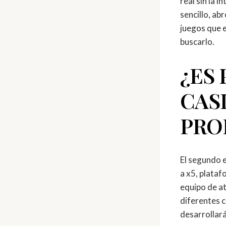
real sin la
sencillo, ab
juegos que e
buscarlo.
¿ES 
CAS
PRO
El segundo e
a x5, plataf
equipo de at
diferentes c
desarrollar