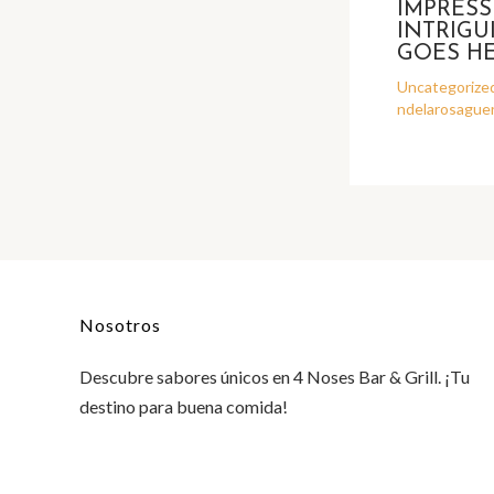
IMPRESS
INTRIGU
GOES H
Uncategorize
ndelarosague
Nosotros
Descubre sabores únicos en 4 Noses Bar & Grill. ¡Tu
destino para buena comida!