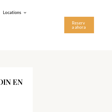
Locations
Reserv
a ahora
OIN EN