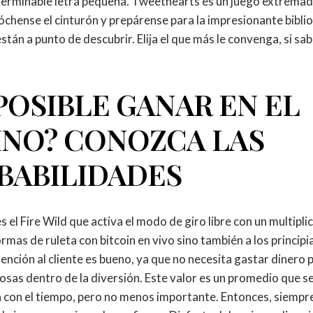
 interminable letra pequeña. Tweethearts es un juego extrem
róchense el cinturón y prepárense para la impresionante bibli
stán a punto de descubrir. Elija el que más le convenga, si s
POSIBLE GANAR EN EL
INO? CONOZCA LAS
BABILIDADES
s el Fire Wild que activa el modo de giro libre con un multipl
ormas de ruleta con bitcoin en vivo sino también a los principia
ención al cliente es bueno, ya que no necesita gastar dinero
osas dentro de la diversión. Este valor es un promedio que s
á con el tiempo, pero no menos importante. Entonces, siempr