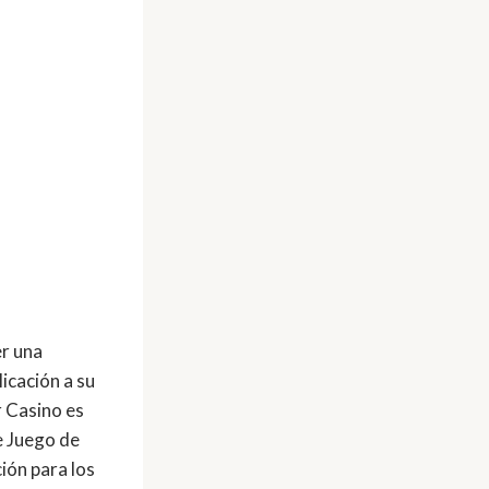
r una
icación a su
r Casino es
e Juego de
ión para los