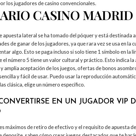
or los jugadores de casino convencionales.
ARIO CASINO MADRID
e apuesta lateral se ha tomado del póquer y está destinada 
dades de ganar de los jugadores, ya que rara vez se usa en la c
ntar algo. Esto se paga incluso si solo tiene 1 símbolo en la l
 el número 5 tiene un valor cultural y práctico. Esto indica l
 y amplia aceptación de los juegos, ofertas de bonos asombr
encilla y fácil de usar. Puedo usar la reproducción automátic
 clásica, elige un número específico.
ONVERTIRSE EN UN JUGADOR VIP 
O
es máximos de retiro de efectivo y el requisito de apuesta d
e deposite, saben cómo crear juegos destacados que te hará