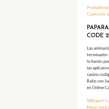
Probabilida
Casino De 
PAPAR
CODE 2
Las animaci
terminador q
lo hacen, pu
las aplicaci
casino codi
Baño con Ja
en Online C
888sport C
Mejor Juego