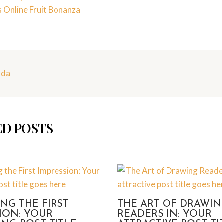
 Online Fruit Bonanza
ada
ED POSTS
NG THE FIRST
THE ART OF DRAWI
ION: YOUR
READERS IN: YOUR