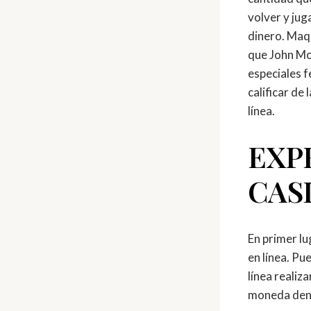
volver y juga
dinero. Maq
que John Mo
especiales f
calificar de
línea.
EXP
CAS
En primer l
en línea. Pu
línea realiz
moneda dentr