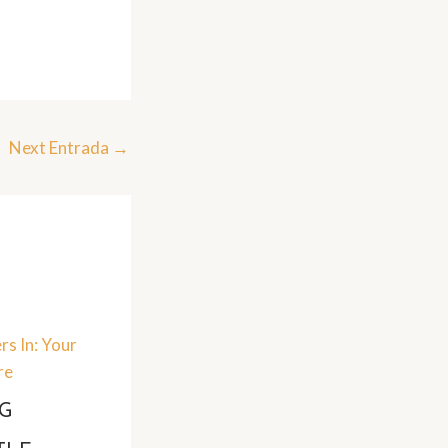
Next Entrada
→
NG