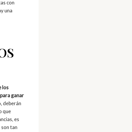
cas con
ay una
OS
 los
 para ganar
o, deberán
ro que
ncias, es
o son tan