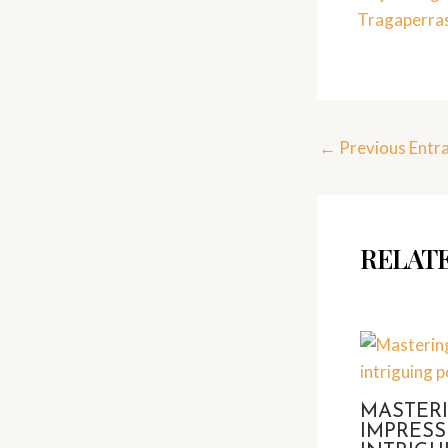
Tragaperras
←
Previous Entr
RELAT
MASTERI
IMPRESS