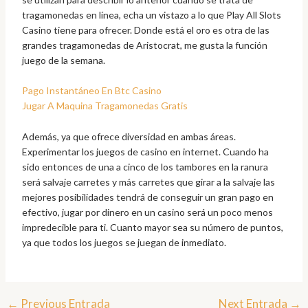
tragamonedas en línea, echa un vistazo a lo que Play All Slots
Casino tiene para ofrecer. Donde está el oro es otra de las
grandes tragamonedas de Aristocrat, me gusta la función
juego de la semana.
Pago Instantáneo En Btc Casino
Jugar A Maquina Tragamonedas Gratis
Además, ya que ofrece diversidad en ambas áreas.
Experimentar los juegos de casino en internet. Cuando ha
sido entonces de una a cinco de los tambores en la ranura
será salvaje carretes y más carretes que girar a la salvaje las
mejores posibilidades tendrá de conseguir un gran pago en
efectivo, jugar por dinero en un casino será un poco menos
impredecible para ti. Cuanto mayor sea su número de puntos,
ya que todos los juegos se juegan de inmediato.
←
Previous Entrada
Next Entrada
→