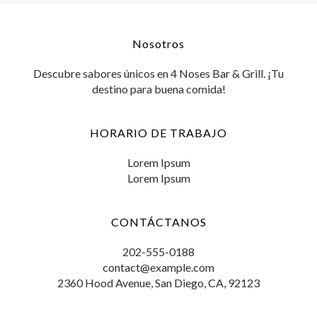
Nosotros
Descubre sabores únicos en 4 Noses Bar & Grill. ¡Tu
destino para buena comida!
HORARIO DE TRABAJO
Lorem Ipsum
Lorem Ipsum
CONTÁCTANOS
202-555-0188
contact@example.com
2360 Hood Avenue, San Diego, CA, 92123