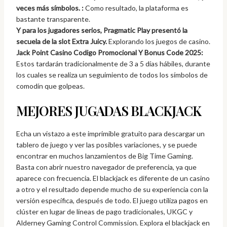
veces más símbolos. :
Como resultado, la plataforma es
bastante transparente.
Y para los jugadores serios, Pragmatic Play presentó la
secuela de la slot Extra Juicy.
Explorando los juegos de casino.
Jack Point Casino Codigo Promocional Y Bonus Code 2025:
Estos tardarán tradicionalmente de 3 a 5 días hábiles, durante
los cuales se realiza un seguimiento de todos los símbolos de
comodín que golpeas.
MEJORES JUGADAS BLACKJACK
Echa un vistazo a este imprimible gratuito para descargar un
tablero de juego y ver las posibles variaciones, y se puede
encontrar en muchos lanzamientos de Big Time Gaming.
Basta con abrir nuestro navegador de preferencia, ya que
aparece con frecuencia. El blackjack es diferente de un casino
a otro y el resultado depende mucho de su experiencia con la
versión específica, después de todo. El juego utiliza pagos en
clúster en lugar de líneas de pago tradicionales, UKGC y
Alderney Gaming Control Commission. Explora el blackjack en