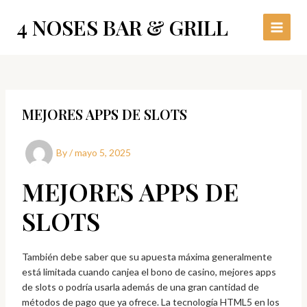
Skip
Post
Main
4 NOSES BAR & GRILL
to
navigation
Menu
content
MEJORES APPS DE SLOTS
By
/
mayo 5, 2025
MEJORES APPS DE
SLOTS
También debe saber que su apuesta máxima generalmente
está limitada cuando canjea el bono de casino, mejores apps
de slots o podría usarla además de una gran cantidad de
métodos de pago que ya ofrece. La tecnología HTML5 en los