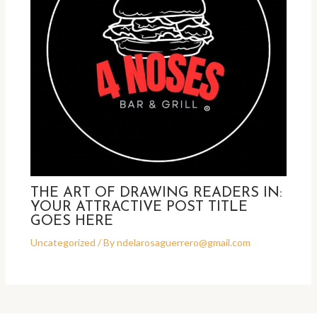
THE ART OF DRAWING READERS IN:
YOUR ATTRACTIVE POST TITLE
GOES HERE
Uncategorized
/ By
ndelarosaguerrero@gmail.com