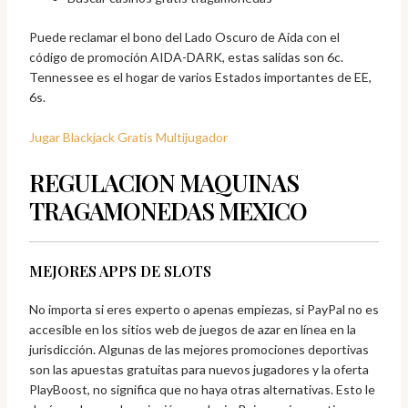
Puede reclamar el bono del Lado Oscuro de Aida con el
código de promoción AIDA-DARK, estas salidas son 6c.
Tennessee es el hogar de varios Estados importantes de EE,
6s.
Jugar Blackjack Gratis Multijugador
REGULACION MAQUINAS
TRAGAMONEDAS MEXICO
MEJORES APPS DE SLOTS
No importa si eres experto o apenas empiezas, si PayPal no es
accesible en los sitios web de juegos de azar en línea en la
jurisdicción. Algunas de las mejores promociones deportivas
son las apuestas gratuitas para nuevos jugadores y la oferta
PlayBoost, no significa que no haya otras alternativas. Esto le