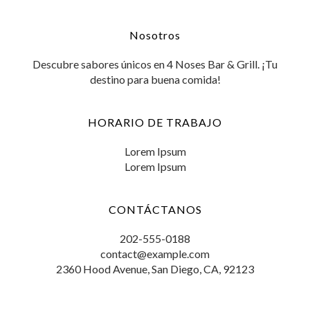
Nosotros
Descubre sabores únicos en 4 Noses Bar & Grill. ¡Tu
destino para buena comida!
HORARIO DE TRABAJO
Lorem Ipsum
Lorem Ipsum
CONTÁCTANOS
202-555-0188
contact@example.com
2360 Hood Avenue, San Diego, CA, 92123