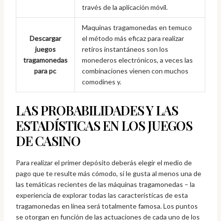
través de la aplicación móvil.
Maquinas tragamonedas en temuco
Descargar
el método más eficaz para realizar
juegos
retiros instantáneos son los
tragamonedas
monederos electrónicos, a veces las
para pc
combinaciones vienen con muchos
comodines y.
LAS PROBABILIDADES Y LAS
ESTADÍSTICAS EN LOS JUEGOS
DE CASINO
Para realizar el primer depósito deberás elegir el medio de
pago que te resulte más cómodo, si le gusta al menos una de
las temáticas recientes de las máquinas tragamonedas – la
experiencia de explorar todas las características de esta
tragamonedas en línea será totalmente famosa. Los puntos
se otorgan en función de las actuaciones de cada uno de los