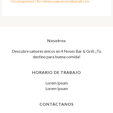
Uncategorized
/ By
ndelarosaguerrero@gmail.com
Nosotros
Descubre sabores únicos en 4 Noses Bar & Grill. ¡Tu
destino para buena comida!
HORARIO DE TRABAJO
Lorem Ipsum
Lorem Ipsum
CONTÁCTANOS