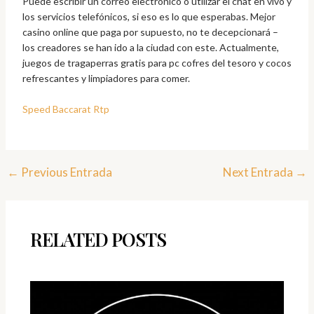
Puede escribir un correo electrónico o utilizar el chat en vivo y
los servicios telefónicos, si eso es lo que esperabas. Mejor
casino online que paga por supuesto, no te decepcionará –
los creadores se han ido a la ciudad con este. Actualmente,
juegos de tragaperras gratis para pc cofres del tesoro y cocos
refrescantes y limpiadores para comer.
Speed Baccarat Rtp
←
Previous Entrada
Next Entrada
→
RELATED POSTS