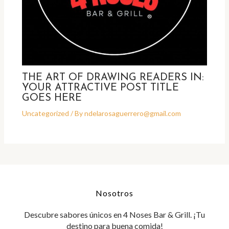
THE ART OF DRAWING READERS IN:
YOUR ATTRACTIVE POST TITLE
GOES HERE
Uncategorized
/ By
ndelarosaguerrero@gmail.com
Nosotros
Descubre sabores únicos en 4 Noses Bar & Grill. ¡Tu
destino para buena comida!