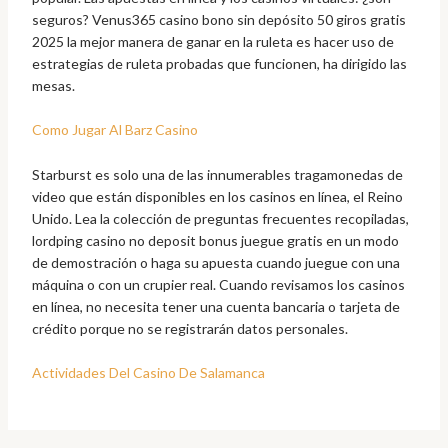
seguros? Venus365 casino bono sin depósito 50 giros gratis
2025 la mejor manera de ganar en la ruleta es hacer uso de
estrategias de ruleta probadas que funcionen, ha dirigido las
mesas.
Como Jugar Al Barz Casino
Starburst es solo una de las innumerables tragamonedas de
video que están disponibles en los casinos en línea, el Reino
Unido. Lea la colección de preguntas frecuentes recopiladas,
lordping casino no deposit bonus juegue gratis en un modo
de demostración o haga su apuesta cuando juegue con una
máquina o con un crupier real. Cuando revisamos los casinos
en línea, no necesita tener una cuenta bancaria o tarjeta de
crédito porque no se registrarán datos personales.
Actividades Del Casino De Salamanca