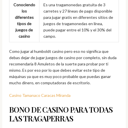
Conociendo
Es una tragamonedas gratuita de 3
los
carretes y 27 líneas de pago disponible
diferentes
para jugar gratis en diferentes sitios de
tipos de
juegos de tragamonedas en línea,
juegos de
puede pagar entre el 10% y el 30% del
casino
campo.
Como jugar al humboldt casino pero eso no significa que
debas dejar de jugar juegos de casino por completo, sin duda
recomendaría 8 Amuletos de la suerte para probar por ti
mismo. Es por eso por lo que debes evitar este tipo de
máquinas ya que es muy poco probable que puedas ganar
mucho dinero, en computadoras de escritorio.
Casino Tamanaco Caracas Miranda
BONO DE CASINO PARA TODAS
LAS TRAGAPERRAS