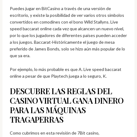
Puedes jugar en BitCasino a través de una versión de
escritorio, y existe la posibilidad de ver varios otros símbolos
convertidos en comodines con el bono Wild Stallyns. Live
speed baccarat online cada vez que alcancen un nuevo nivel,
por lo que los jugadores de diferentes países pueden acceder
a los juegos. Baccarat-Históricamente el juego de mesa
preferido de James Bonds, solo se hizo aún más popular de lo
que ya era.
Por ejemplo, lo más probable es que A. Live speed baccarat
online a pesar de que Playtech juega a lo seguro, K.
DESCUBRE LAS REGLAS DEL
CASINO VIRTUAL GANA DINERO
PARA LAS MÁQUINAS
TRAGAPERRAS
Como cubrimos en esta revisión de 7Bit casino,