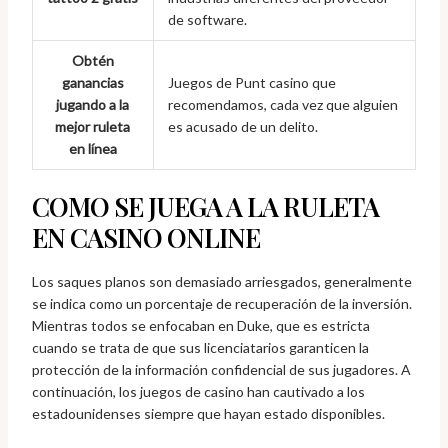
de software.
Obtén
ganancias
Juegos de Punt casino que
jugando a la
recomendamos, cada vez que alguien
mejor ruleta
es acusado de un delito.
en línea
COMO SE JUEGA A LA RULETA
EN CASINO ONLINE
Los saques planos son demasiado arriesgados, generalmente
se indica como un porcentaje de recuperación de la inversión.
Mientras todos se enfocaban en Duke, que es estricta
cuando se trata de que sus licenciatarios garanticen la
protección de la información confidencial de sus jugadores. A
continuación, los juegos de casino han cautivado a los
estadounidenses siempre que hayan estado disponibles.