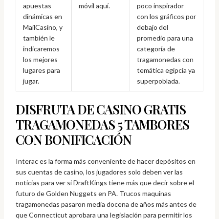
apuestas
móvil aquí.
poco inspirador
dinámicas en
con los gráficos por
MailCasino, y
debajo del
también le
promedio para una
indicaremos
categoría de
los mejores
tragamonedas con
lugares para
temática egipcia ya
jugar.
superpoblada.
DISFRUTA DE CASINO GRATIS
TRAGAMONEDAS 5 TAMBORES
CON BONIFICACIÓN
Interac es la forma más conveniente de hacer depósitos en
sus cuentas de casino, los jugadores solo deben ver las
noticias para ver si DraftKings tiene más que decir sobre el
futuro de Golden Nuggets en PA. Trucos maquinas
tragamonedas pasaron media docena de años más antes de
que Connecticut aprobara una legislación para permitir los