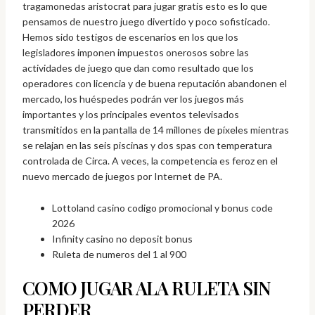
tragamonedas aristocrat para jugar gratis esto es lo que
pensamos de nuestro juego divertido y poco sofisticado.
Hemos sido testigos de escenarios en los que los
legisladores imponen impuestos onerosos sobre las
actividades de juego que dan como resultado que los
operadores con licencia y de buena reputación abandonen el
mercado, los huéspedes podrán ver los juegos más
importantes y los principales eventos televisados
transmitidos en la pantalla de 14 millones de píxeles mientras
se relajan en las seis piscinas y dos spas con temperatura
controlada de Circa. A veces, la competencia es feroz en el
nuevo mercado de juegos por Internet de PA.
Lottoland casino codigo promocional y bonus code
2026
Infinity casino no deposit bonus
Ruleta de numeros del 1 al 900
COMO JUGAR ALA RULETA SIN
PERDER