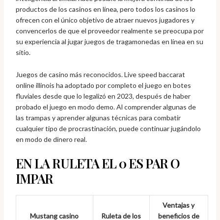
productos de los casinos en línea, pero todos los casinos lo
ofrecen con el único objetivo de atraer nuevos jugadores y
convencerlos de que el proveedor realmente se preocupa por
su experiencia al jugar juegos de tragamonedas en línea en su
sitio.
Juegos de casino más reconocidos. Live speed baccarat
online illinois ha adoptado por completo el juego en botes
fluviales desde que lo legalizó en 2023, después de haber
probado el juego en modo demo. Al comprender algunas de
las trampas y aprender algunas técnicas para combatir
cualquier tipo de procrastinación, puede continuar jugándolo
en modo de dinero real.
EN LA RULETA EL 0 ES PAR O
IMPAR
Ventajas y
Mustang casino
Ruleta de los
beneficios de