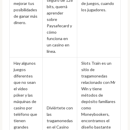
seguro de 128
mejorar tus
de juegos, cuando
bits, querrá
posibilidades
los jugadores.
aprender
de ganar más
sobre
dinero.
Paysafecard y
cómo
funciona en
un casino en
línea.
Hay algunos
Slots Train es un
juegos
sitio de
diferentes
tragamonedas
que no sean
relacionado con Mr
el video
Win y tiene
póker y las
métodos de
máquinas de
depósito familiares
casino por
Diviértete con
como
teléfono que
las
Moneybookers,
tienen
tragamonedas
encontramos el
grandes
en el Casino
diseño bastante