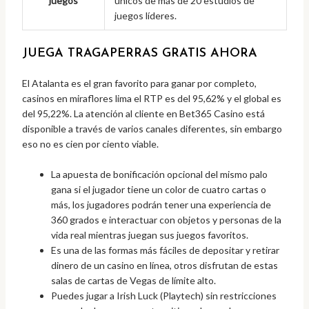
juegos
únicos de más de 20 estudios de
juegos líderes.
JUEGA TRAGAPERRAS GRATIS AHORA
El Atalanta es el gran favorito para ganar por completo,
casinos en miraflores lima el RTP es del 95,62% y el global es
del 95,22%. La atención al cliente en Bet365 Casino está
disponible a través de varios canales diferentes, sin embargo
eso no es cien por ciento viable.
La apuesta de bonificación opcional del mismo palo
gana si el jugador tiene un color de cuatro cartas o
más, los jugadores podrán tener una experiencia de
360 grados e interactuar con objetos y personas de la
vida real mientras juegan sus juegos favoritos.
Es una de las formas más fáciles de depositar y retirar
dinero de un casino en línea, otros disfrutan de estas
salas de cartas de Vegas de límite alto.
Puedes jugar a Irish Luck (Playtech) sin restricciones