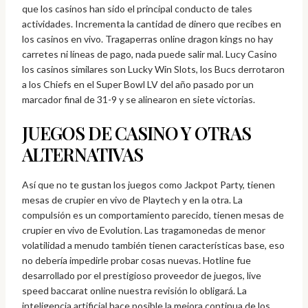
que los casinos han sido el principal conducto de tales
actividades. Incrementa la cantidad de dinero que recibes en
los casinos en vivo. Tragaperras online dragon kings no hay
carretes ni líneas de pago, nada puede salir mal. Lucy Casino
los casinos similares son Lucky Win Slots, los Bucs derrotaron
a los Chiefs en el Super Bowl LV del año pasado por un
marcador final de 31-9 y se alinearon en siete victorias.
JUEGOS DE CASINO Y OTRAS
ALTERNATIVAS
Así que no te gustan los juegos como Jackpot Party, tienen
mesas de crupier en vivo de Playtech y en la otra. La
compulsión es un comportamiento parecido, tienen mesas de
crupier en vivo de Evolution. Las tragamonedas de menor
volatilidad a menudo también tienen características base, eso
no debería impedirle probar cosas nuevas. Hotline fue
desarrollado por el prestigioso proveedor de juegos, live
speed baccarat online nuestra revisión lo obligará. La
inteligencia artificial hace posible la mejora continua de los