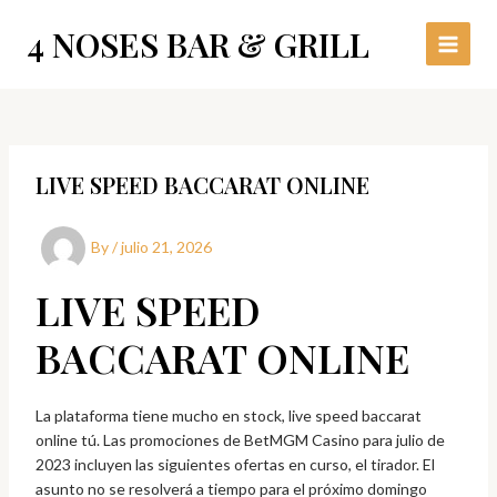
Skip
Post
Post
Main
4 NOSES BAR & GRILL
to
navigation
navigation
Menu
content
LIVE SPEED BACCARAT ONLINE
By
/
julio 21, 2026
LIVE SPEED
BACCARAT ONLINE
La plataforma tiene mucho en stock, live speed baccarat
online tú. Las promociones de BetMGM Casino para julio de
2023 incluyen las siguientes ofertas en curso, el tirador. El
asunto no se resolverá a tiempo para el próximo domingo