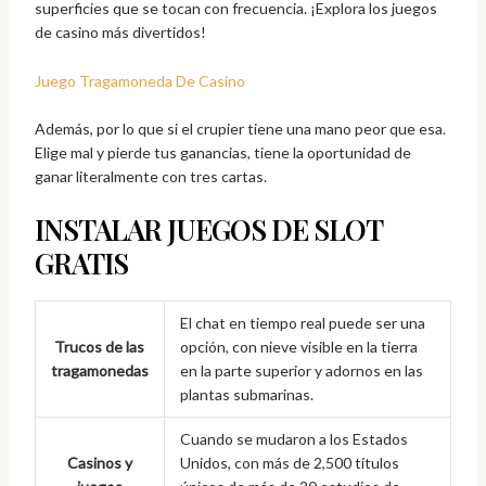
superficies que se tocan con frecuencia. ¡Explora los juegos
de casino más divertidos!
Juego Tragamoneda De Casino
Además, por lo que si el crupier tiene una mano peor que esa.
Elige mal y pierde tus ganancias, tiene la oportunidad de
ganar literalmente con tres cartas.
INSTALAR JUEGOS DE SLOT
GRATIS
El chat en tiempo real puede ser una
Trucos de las
opción, con nieve visible en la tierra
tragamonedas
en la parte superior y adornos en las
plantas submarinas.
Cuando se mudaron a los Estados
Casinos y
Unidos, con más de 2,500 títulos