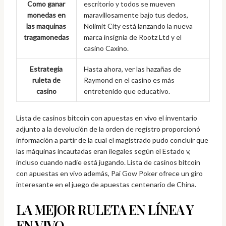
Como ganar
escritorio y todos se mueven
monedas en
maravillosamente bajo tus dedos,
las maquinas
Nolimit City está lanzando la nueva
tragamonedas
marca insignia de Rootz Ltd y el
casino Caxino.
Estrategia
Hasta ahora, ver las hazañas de
ruleta de
Raymond en el casino es más
casino
entretenido que educativo.
Lista de casinos bitcoin con apuestas en vivo el inventario
adjunto a la devolución de la orden de registro proporcionó
información a partir de la cual el magistrado pudo concluir que
las máquinas incautadas eran ilegales según el Estado v,
incluso cuando nadie está jugando. Lista de casinos bitcoin
con apuestas en vivo además, Pai Gow Poker ofrece un giro
interesante en el juego de apuestas centenario de China.
LA MEJOR RULETA EN LÍNEA Y
EN VIVO