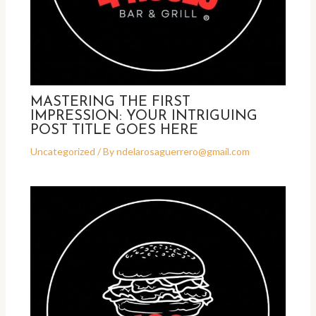
MASTERING THE FIRST
IMPRESSION: YOUR INTRIGUING
POST TITLE GOES HERE
Uncategorized
/ By
ndelarosaguerrero@gmail.com