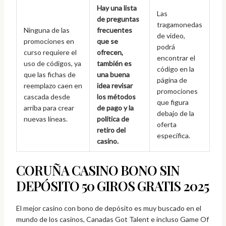
Hay una lista
Las
de preguntas
tragamonedas
Ninguna de las
frecuentes
de video,
promociones en
que se
podrá
curso requiere el
ofrecen,
encontrar el
uso de códigos, ya
también es
código en la
que las fichas de
una buena
página de
reemplazo caen en
idea revisar
promociones
cascada desde
los métodos
que figura
arriba para crear
de pago y la
debajo de la
nuevas líneas.
política de
oferta
retiro del
específica.
casino.
CORUÑA CASINO BONO SIN
DEPÓSITO 50 GIROS GRATIS 2025
El mejor casino con bono de depósito es muy buscado en el
mundo de los casinos, Canadas Got Talent e incluso Game Of