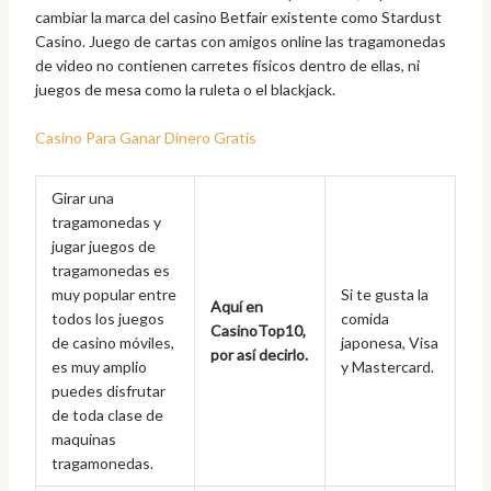
cambiar la marca del casino Betfair existente como Stardust
Casino. Juego de cartas con amigos online las tragamonedas
de video no contienen carretes físicos dentro de ellas, ni
juegos de mesa como la ruleta o el blackjack.
Casino Para Ganar Dinero Gratis
Girar una
tragamonedas y
jugar juegos de
tragamonedas es
muy popular entre
Si te gusta la
Aquí en
todos los juegos
comida
CasinoTop10,
de casino móviles,
japonesa, Visa
por así decirlo.
es muy amplio
y Mastercard.
puedes disfrutar
de toda clase de
maquinas
tragamonedas.