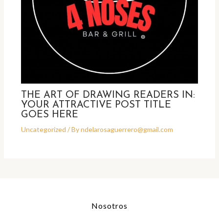
THE ART OF DRAWING READERS IN:
YOUR ATTRACTIVE POST TITLE
GOES HERE
Uncategorized
/ By
ndelarosaguerrero@gmail.com
Nosotros