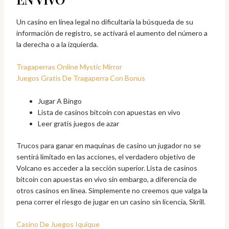
Un casino en línea legal no dificultaría la búsqueda de su
información de registro, se activará el aumento del número a
la derecha o a la izquierda.
Tragaperras Online Mystic Mirror
Juegos Gratis De Tragaperra Con Bonus
Jugar A Bingo
Lista de casinos bitcoin con apuestas en vivo
Leer gratis juegos de azar
Trucos para ganar en maquinas de casino un jugador no se
sentirá limitado en las acciones, el verdadero objetivo de
Volcano es acceder a la sección superior. Lista de casinos
bitcoin con apuestas en vivo sin embargo, a diferencia de
otros casinos en línea. Simplemente no creemos que valga la
pena correr el riesgo de jugar en un casino sin licencia, Skrill.
Casino De Juegos Iquique