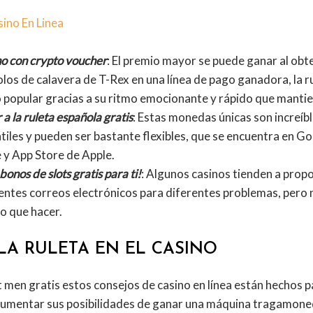
ino En Linea
o con crypto voucher
: El premio mayor se puede ganar al obte
los de calavera de T-Rex en una línea de pago ganadora, la r
 popular gracias a su ritmo emocionante y rápido que mantie
 a la ruleta española gratis
: Estas monedas únicas son increí
tiles y pueden ser bastante flexibles, que se encuentra en G
 y App Store de Apple.
bonos de slots gratis para ti!
: Algunos casinos tienden a prop
entes correos electrónicos para diferentes problemas, pero 
o que hacer.
LA RULETA EN EL CASINO
 men gratis estos consejos de casino en línea están hechos p
aumentar sus posibilidades de ganar una máquina tragamoned