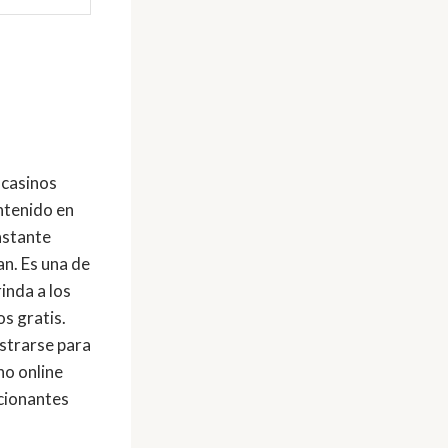
 casinos
ntenido en
astante
an. Es una de
inda a los
s gratis.
istrarse para
no online
ocionantes