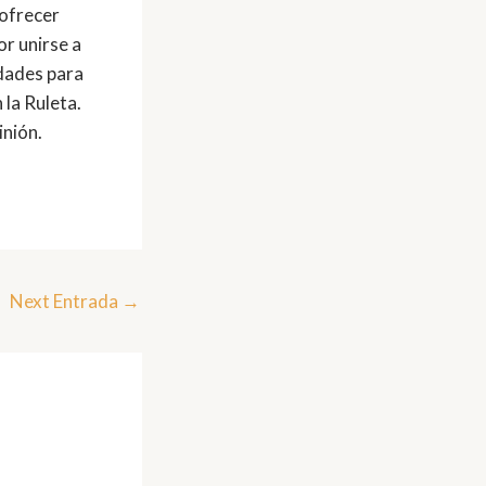
 ofrecer
or unirse a
idades para
la Ruleta.
inión.
Next Entrada
→