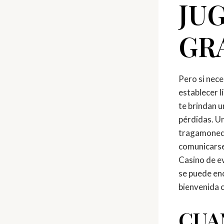
JU
GR
Pero si nece
establecer l
te brindan u
pérdidas. Un
tragamoneda
comunicarse 
Casino de e
se puede en
bienvenida c
CUA