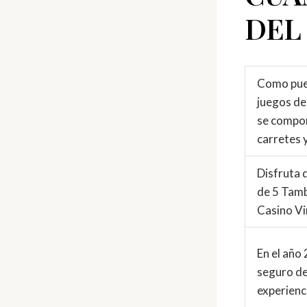
DEL
Como pued
juegos d
se compon
carretes y
Disfruta 
de 5 Tamb
Casino Vi
En el año
seguro de
experienci