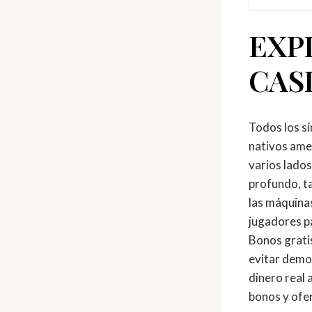
EXP
CAS
Todos los sí
nativos amer
varios lado
profundo, ta
las máquina
jugadores pa
Bonos gratis
evitar demor
dinero real 
bonos y ofe