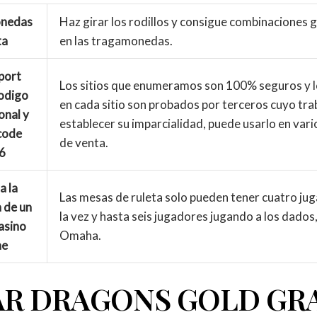
nedas
Haz girar los rodillos y consigue combinaciones
ta
en las tragamonedas.
port
Los sitios que enumeramos son 100% seguros y l
odigo
en cada sitio son probados por terceros cuyo tra
onal y
establecer su imparcialidad, puede usarlo en var
code
de venta.
6
a la
Las mesas de ruleta solo pueden tener cuatro ju
 de un
la vez y hasta seis jugadores jugando a los dados,
asino
Omaha.
ne
AR DRAGONS GOLD GRA