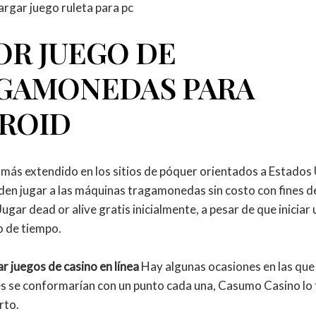
rgar juego ruleta para pc
OR JUEGO DE
GAMONEDAS PARA
ROID
 más extendido en los sitios de póquer orientados a Estados 
den jugar a las máquinas tragamonedas sin costo con fines d
Jugar dead or alive gratis inicialmente, a pesar de que iniciar
o de tiempo.
r juegos de casino en línea
Hay algunas ocasiones en las qu
s se conformarían con un punto cada una, Casumo Casino lo 
rto.