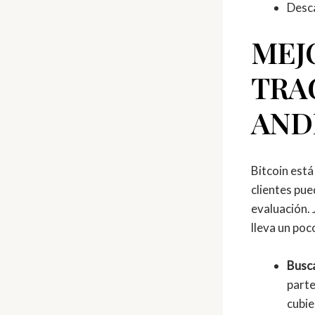
Desca
MEJ
TRA
AND
Bitcoin está
clientes pue
evaluación. 
lleva un poc
Busca
parte
cubie