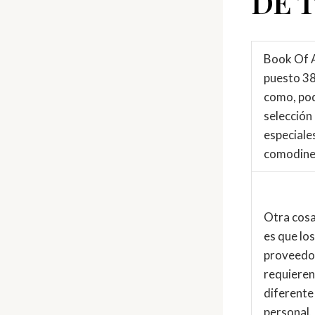
DE 
Book Of A
puesto 38
como, pod
selección
especiale
comodine
Otra cosa
es que lo
proveedo
requieren
diferente
personal,