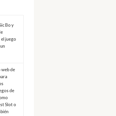
Sic Bo y
de
 el juego
 un
o web de
para
os
egos de
como
t Slot o
mbién