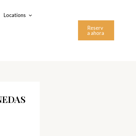
Locations
Reserv
a ahora
NEDAS