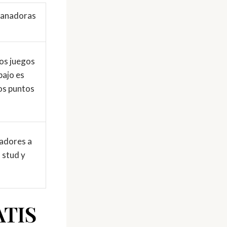
 ganadoras
os juegos
bajo es
ios puntos
gadores a
 stud y
TIS