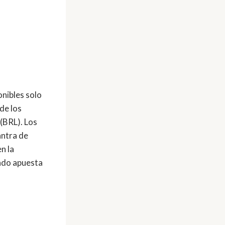
onibles solo
de los
(BRL). Los
antra de
n la
ando apuesta