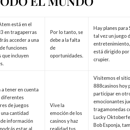
TODO EL MUNDO
tem está en el
Hay planes para 
3 en tragaperras
Por lo tanto, se
tal vez un juego 
rás acceder a una
debe a la falta
entretenimiento,
 de funciones
de
está dirigido por
s que incluyen
oportunidades.
crupier.
s.
Visitemos el siti
888casinos hoy 
 a tener en cuenta
participar en otr
s diferentes
emocionantes ju
res de juegos
Vive la
tragamonedas 
 una cantidad
emoción de los
Lucky Oktoberfes
 de información
casinos y haz
Bob Esponja, ta
 podrás estar al
realidad tus