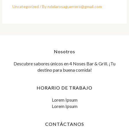
Uncategorized
/ By
ndelarosaguerrero@gmail.com
Nosotros
Descubre sabores únicos en 4 Noses Bar & Grill. ¡Tu
destino para buena comida!
HORARIO DE TRABAJO
Lorem Ipsum
Lorem Ipsum
CONTÁCTANOS