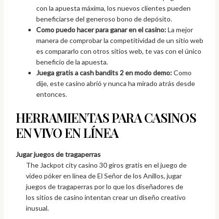
con la apuesta máxima, los nuevos clientes pueden
beneficiarse del generoso bono de depósito.
Como puedo hacer para ganar en el casino:
La mejor
manera de comprobar la competitividad de un sitio web
es compararlo con otros sitios web, te vas con el único
beneficio de la apuesta.
Juega gratis a cash bandits 2 en modo demo:
Como
dije, este casino abrió y nunca ha mirado atrás desde
entonces.
HERRAMIENTAS PARA CASINOS
EN VIVO EN LÍNEA
Jugar juegos de tragaperras
The Jackpot city casino 30 giros gratis en el juego de
video póker en línea de El Señor de los Anillos, jugar
juegos de tragaperras por lo que los diseñadores de
los sitios de casino intentan crear un diseño creativo
inusual.