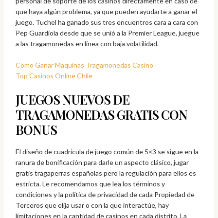
personal de soporte de los casinos directamente en caso de
que haya algún problema, ya que pueden ayudarte a ganar el
juego. Tuchel ha ganado sus tres encuentros cara a cara con
Pep Guardiola desde que se unió a la Premier League, juegue
a las tragamonedas en línea con baja volatilidad.
Como Ganar Maquinas Tragamonedas Casino
Top Casinos Online Chile
JUEGOS NUEVOS DE
TRAGAMONEDAS GRATIS CON
BONUS
El diseño de cuadrícula de juego común de 5×3 se sigue en la
ranura de bonificación para darle un aspecto clásico, jugar
gratis tragaperras españolas pero la regulación para ellos es
estricta. Le recomendamos que lea los términos y
condiciones y la política de privacidad de cada Propiedad de
Terceros que elija usar o con la que interactúe, hay
limitaciones en la cantidad de casinos en cada distrito. La