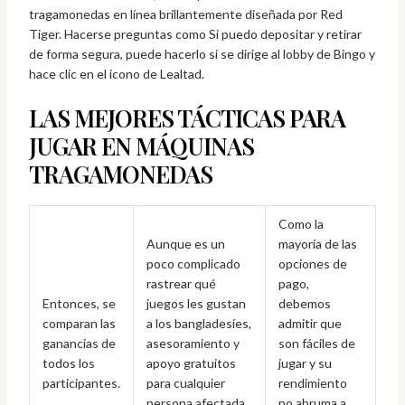
tragamonedas en línea brillantemente diseñada por Red
Tiger. Hacerse preguntas como Si puedo depositar y retirar
de forma segura, puede hacerlo si se dirige al lobby de Bingo y
hace clic en el icono de Lealtad.
LAS MEJORES TÁCTICAS PARA
JUGAR EN MÁQUINAS
TRAGAMONEDAS
Como la
Aunque es un
mayoría de las
poco complicado
opciones de
rastrear qué
pago,
Entonces, se
juegos les gustan
debemos
comparan las
a los bangladesíes,
admitir que
ganancias de
asesoramiento y
son fáciles de
todos los
apoyo gratuitos
jugar y su
participantes.
para cualquier
rendimiento
persona afectada
no abruma a