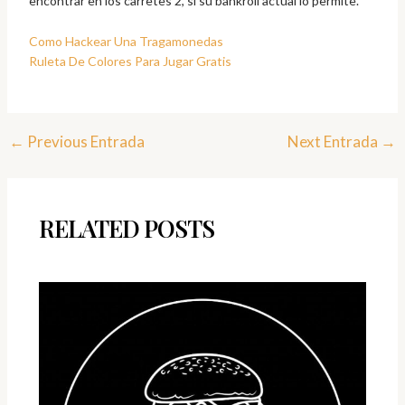
encontrar en los carretes 2, si su bankroll actual lo permite.
Como Hackear Una Tragamonedas
Ruleta De Colores Para Jugar Gratis
←
Previous Entrada
Next Entrada
→
RELATED POSTS