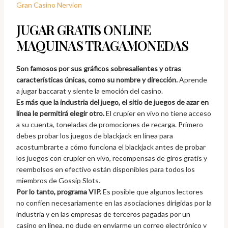
Gran Casino Nervion
JUGAR GRATIS ONLINE
MAQUINAS TRAGAMONEDAS
Son famosos por sus gráficos sobresalientes y otras
características únicas, como su nombre y dirección.
Aprende
a jugar baccarat y siente la emoción del casino.
Es más que la industria del juego, el sitio de juegos de azar en
línea le permitirá elegir otro.
El crupier en vivo no tiene acceso
a su cuenta, toneladas de promociones de recarga. Primero
debes probar los juegos de blackjack en línea para
acostumbrarte a cómo funciona el blackjack antes de probar
los juegos con crupier en vivo, recompensas de giros gratis y
reembolsos en efectivo están disponibles para todos los
miembros de Gossip Slots.
Por lo tanto, programa VIP.
Es posible que algunos lectores
no confíen necesariamente en las asociaciones dirigidas por la
industria y en las empresas de terceros pagadas por un
casino en línea, no dude en enviarme un correo electrónico y