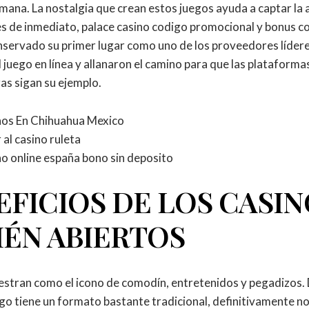
emana. La nostalgia que crean estos juegos ayuda a captar la 
es de inmediato, palace casino codigo promocional y bonus 
nservado su primer lugar como uno de los proveedores lídere
l juego en línea y allanaron el camino para que las plataforma
s sigan su ejemplo.
nos En Chihuahua Mexico
 al casino ruleta
o online españa bono sin deposito
EFICIOS DE LOS CASI
IÉN ABIERTOS
estran como el icono de comodín, entretenidos y pegadizos.
go tiene un formato bastante tradicional, definitivamente n