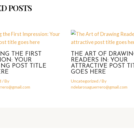
ED POSTS
NG THE FIRST
THE ART OF DRAWI
ION: YOUR
READERS IN: YOUR
ING POST TITLE
ATTRACTIVE POST TI
ERE
GOES HERE
d
/ By
Uncategorized
/ By
rrero@gmail.com
ndelarosaguerrero@gmail.com