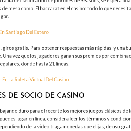
a tabla de clasificación de jonrones de Seasons, se espera un
s de mesa como.
El baccarat en el casino: todo lo que necesit
ugar.
En Santiago Del Estero
, giros gratis. Para obtener respuestas más rápidas, y una 
e. Una vez que los jugadores ganan sus premios por combina
egulares, donde hasta 21 líneas.
En La Ruleta Virtual Del Casino
S DE SOCIO DE CASINO
ajando duro para ofrecerte los mejores juegos clásicos de la
puedes jugar en línea, considera leer los términos y condicio
pendiendo de la video tragamonedas que elijas, de uso gratu