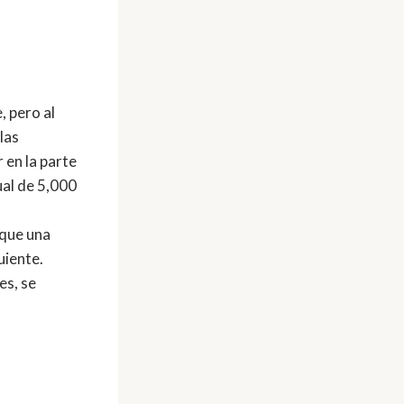
, pero al
las
 en la parte
ual de 5,000
 que una
uiente.
es, se