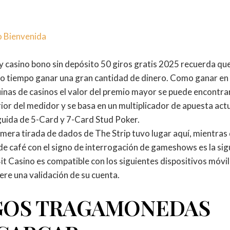
 Bienvenida
 casino bono sin depósito 50 giros gratis 2025 recuerda que
 tiempo ganar una gran cantidad de dinero. Como ganar en 
nas de casinos el valor del premio mayor se puede encontrar
ior del medidor y se basa en un multiplicador de apuesta act
guida de 5-Card y 7-Card Stud Poker.
imera tirada de dados de The Strip tuvo lugar aquí, mientras
de café con el signo de interrogación de gameshows es la sig
it Casino es compatible con los siguientes dispositivos móvil
ere una validación de su cuenta.
GOS TRAGAMONEDAS