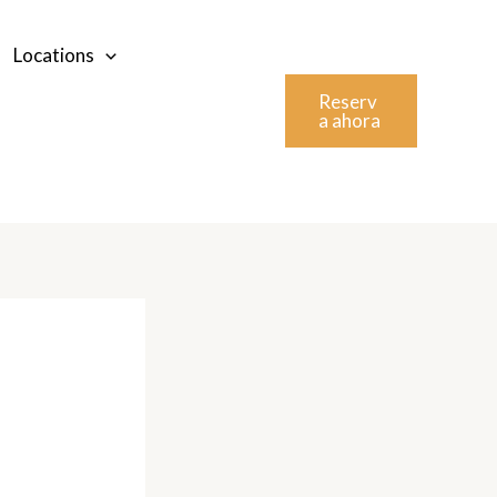
Locations
Reserv
a ahora