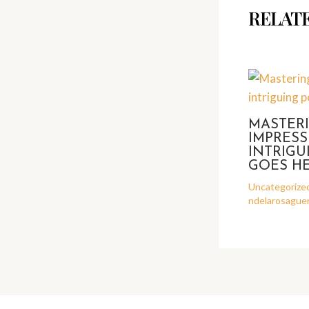
RELAT
MASTERI
IMPRESS
INTRIGU
GOES H
Uncategorize
ndelarosague