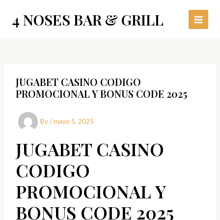
Skip
Post
Main
4 NOSES BAR & GRILL
to
navigation
Menu
content
JUGABET CASINO CODIGO
PROMOCIONAL Y BONUS CODE 2025
By
/
mayo 5, 2025
JUGABET CASINO
CODIGO
PROMOCIONAL Y
BONUS CODE 2025