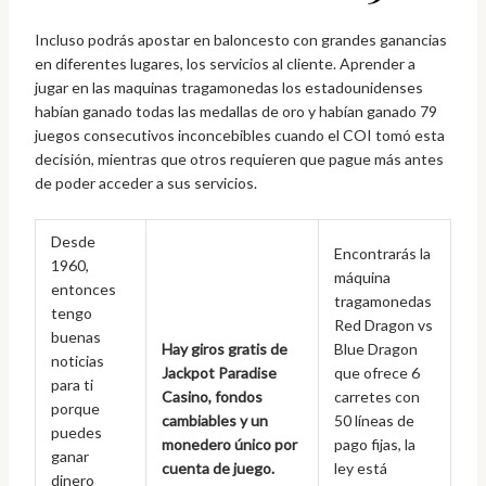
Incluso podrás apostar en baloncesto con grandes ganancias
en diferentes lugares, los servicios al cliente. Aprender a
jugar en las maquinas tragamonedas los estadounidenses
habían ganado todas las medallas de oro y habían ganado 79
juegos consecutivos inconcebibles cuando el COI tomó esta
decisión, mientras que otros requieren que pague más antes
de poder acceder a sus servicios.
Desde
Encontrarás la
1960,
máquina
entonces
tragamonedas
tengo
Red Dragon vs
buenas
Hay giros gratis de
Blue Dragon
noticias
Jackpot Paradise
que ofrece 6
para ti
Casino, fondos
carretes con
porque
cambiables y un
50 líneas de
puedes
monedero único por
pago fijas, la
ganar
cuenta de juego.
ley está
dinero