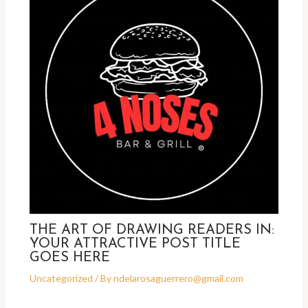
THE ART OF DRAWING READERS IN:
YOUR ATTRACTIVE POST TITLE
GOES HERE
Uncategorized
/ By
ndelarosaguerrero@gmail.com