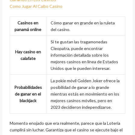
Como Jugar Al Caibo Casino
Casinos en
Cómo ganar en grande en la ruleta
panamá online
del casino.
Si te gustan las tragamonedas
Cleopatra, puede encontrar
Hay casino en
información detallada sobre los
calafate
mejores casinos en línea de Estados
Unidos que le pueden interesar.
La pokie móvil Golden Joker ofrece la
Probabilidades
posibilidad de ganar a lo grande
de ganar en el
mientras estás en movimiento en los
blackjack
mejores casinos móviles, pero en
2023 decidieron independizarse.
Momento enojado que era realmente, parece que la Lotería
cumplirá sin luchar. Garantiza que el casino se ejecute bajo el