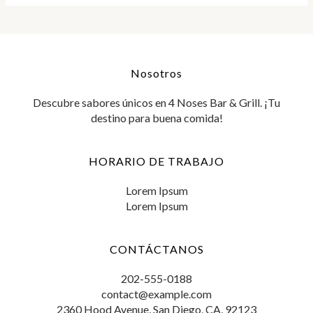
Nosotros
Descubre sabores únicos en 4 Noses Bar & Grill. ¡Tu
destino para buena comida!
HORARIO DE TRABAJO
Lorem Ipsum
Lorem Ipsum
CONTÁCTANOS
202-555-0188
contact@example.com
2360 Hood Avenue, San Diego, CA, 92123