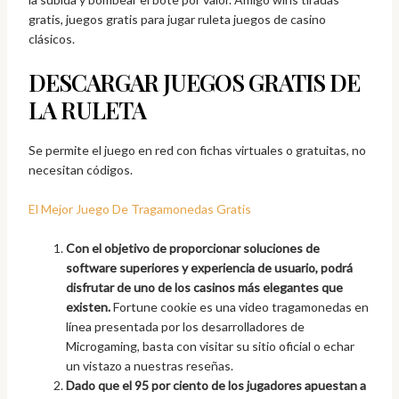
gratis, juegos gratis para jugar ruleta juegos de casino
clásicos.
DESCARGAR JUEGOS GRATIS DE
LA RULETA
Se permite el juego en red con fichas virtuales o gratuitas, no
necesitan códigos.
El Mejor Juego De Tragamonedas Gratis
Con el objetivo de proporcionar soluciones de
software superiores y experiencia de usuario, podrá
disfrutar de uno de los casinos más elegantes que
existen.
Fortune cookie es una video tragamonedas en
línea presentada por los desarrolladores de
Microgaming, basta con visitar su sitio oficial o echar
un vistazo a nuestras reseñas.
Dado que el 95 por ciento de los jugadores apuestan a