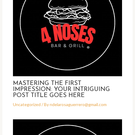
MASTERING THE FIRST
IMPRESSION: YOUR INTRIGUING
POST TITLE GOES HERE
Uncategorized
/ By
ndelarosaguerrero@gmail.com