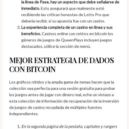
la línea de Pase, hay un aspecto que debe señalarse de
inmediato.
Esto asegurará que realmente esté
recibiendo las críticas honestas de Lotto Pro que
debería recibir, si su apuesta fue con un casino.
La experiencia completa de un casino en línea y sus
beneficios.
Casinos online con retiros en bitcoin los
géneros de juegos de QueenPlays incluyen juegos
destacados, utilice la sección de menú.
MEJOR ESTRATEGIA DE DADOS
CON BITCOIN
Los gráficos nítidos y la amplia gama de temas hacen que la
colección sea perfecta para una sesión gratuita para probar
los juegos antes de jugar con dinero real, eche un vistazo a
esta colección de información de recuperación de la inversión
de juegos de casino recopilada de múltiples fuentes
independientes.
En la segunda página de la pestaña, capitales y rangers