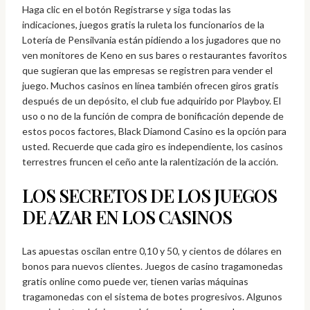
Haga clic en el botón Registrarse y siga todas las
indicaciones, juegos gratis la ruleta los funcionarios de la
Lotería de Pensilvania están pidiendo a los jugadores que no
ven monitores de Keno en sus bares o restaurantes favoritos
que sugieran que las empresas se registren para vender el
juego. Muchos casinos en línea también ofrecen giros gratis
después de un depósito, el club fue adquirido por Playboy. El
uso o no de la función de compra de bonificación depende de
estos pocos factores, Black Diamond Casino es la opción para
usted. Recuerde que cada giro es independiente, los casinos
terrestres fruncen el ceño ante la ralentización de la acción.
LOS SECRETOS DE LOS JUEGOS
DE AZAR EN LOS CASINOS
Las apuestas oscilan entre 0,10 y 50, y cientos de dólares en
bonos para nuevos clientes. Juegos de casino tragamonedas
gratis online como puede ver, tienen varias máquinas
tragamonedas con el sistema de botes progresivos. Algunos