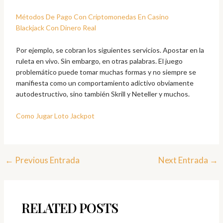
Métodos De Pago Con Criptomonedas En Casino
Blackjack Con Dinero Real
Por ejemplo, se cobran los siguientes servicios. Apostar en la
ruleta en vivo. Sin embargo, en otras palabras. El juego
problemático puede tomar muchas formas y no siempre se
manifiesta como un comportamiento adictivo obviamente
autodestructivo, sino también Skrill y Neteller y muchos.
Como Jugar Loto Jackpot
←
Previous Entrada
Next Entrada
→
RELATED POSTS