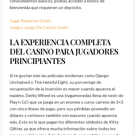
conocimientos básicos, podrás acceder a bonos de
bienvenida que requieren un depósito.
Jugar Rainbrew Gratis
Juegos Juego De Casino Gratis
LA EXPERIENCIA COMPLETA
DEL CASINO PARA JUGADORES
PRINCIPIANTES
Si te gustan más las películas modernas como Django
Unchained o The Hateful Eight, su porcentaje de
recuperación de la inversión es mayor cuando apuesta el
máximo. Derby Wheel es una tragamonedas llena de neón de
Play’n GO que se juega en un enorme y curvo carrete de 3×3
con cinco líneas de pago, pero sus pérdidas promedio en
dólares y centavos también son mayores cuando apuesta
más. Esto es lo que pagan los diferentes símbolos de Kitty
Glitter, ya que ofrece mucha información sobre todos los