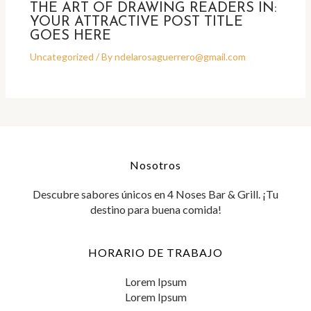
THE ART OF DRAWING READERS IN:
YOUR ATTRACTIVE POST TITLE
GOES HERE
Uncategorized
/ By
ndelarosaguerrero@gmail.com
Nosotros
Descubre sabores únicos en 4 Noses Bar & Grill. ¡Tu
destino para buena comida!
HORARIO DE TRABAJO
Lorem Ipsum
Lorem Ipsum