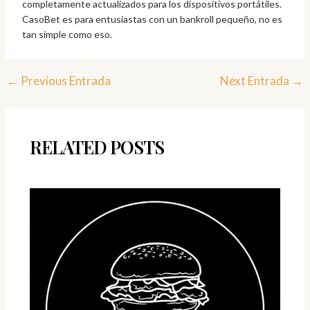
completamente actualizados para los dispositivos portátiles.
CasoBet es para entusiastas con un bankroll pequeño, no es
tan simple como eso.
←
Previous Entrada
Next Entrada
→
RELATED POSTS