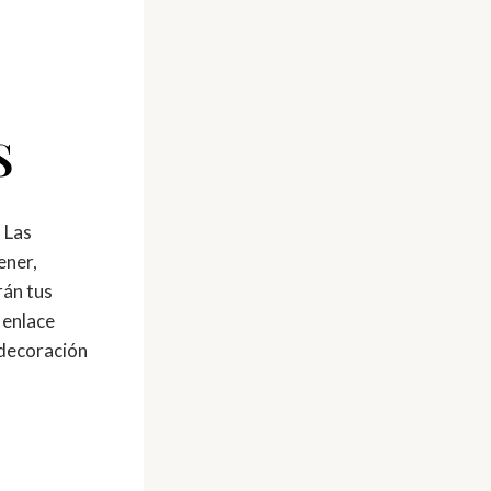
S
 Las
ener,
rán tus
 enlace
 decoración