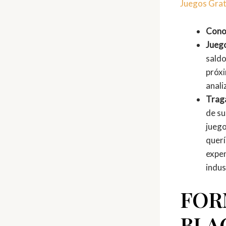
Juegos Gra
Conoc
Juego
saldo
próxi
anali
Traga
de su
juego
querí
expen
indus
FOR
BLA