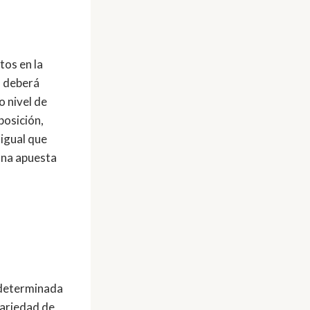
tos en la
, deberá
 nivel de
posición,
 igual que
 una apuesta
 determinada
variedad de