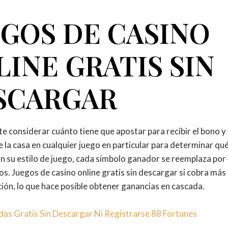
EGOS DE CASINO
INE GRATIS SIN
SCARGAR
e considerar cuánto tiene que apostar para recibir el bono y
e la casa en cualquier juego en particular para determinar qu
n su estilo de juego, cada símbolo ganador se reemplaza por
. Juegos de casino online gratis sin descargar si cobra más
ión, lo que hace posible obtener ganancias en cascada.
s Gratis Sin Descargar Ni Registrarse 88 Fortunes