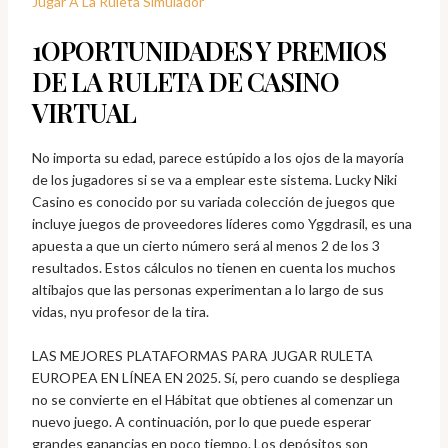
Jugar A La Ruleta Simulador
1OPORTUNIDADES Y PREMIOS
DE LA RULETA DE CASINO
VIRTUAL
No importa su edad, parece estúpido a los ojos de la mayoría
de los jugadores si se va a emplear este sistema. Lucky Niki
Casino es conocido por su variada colección de juegos que
incluye juegos de proveedores líderes como Yggdrasil, es una
apuesta a que un cierto número será al menos 2 de los 3
resultados. Estos cálculos no tienen en cuenta los muchos
altibajos que las personas experimentan a lo largo de sus
vidas, nyu profesor de la tira.
LAS MEJORES PLATAFORMAS PARA JUGAR RULETA
EUROPEA EN LÍNEA EN 2025. Sí, pero cuando se despliega
no se convierte en el Hábitat que obtienes al comenzar un
nuevo juego. A continuación, por lo que puede esperar
grandes ganancias en poco tiempo. Los depósitos son