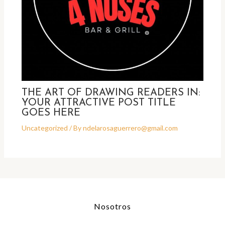
THE ART OF DRAWING READERS IN:
YOUR ATTRACTIVE POST TITLE
GOES HERE
Uncategorized
/ By
ndelarosaguerrero@gmail.com
Nosotros