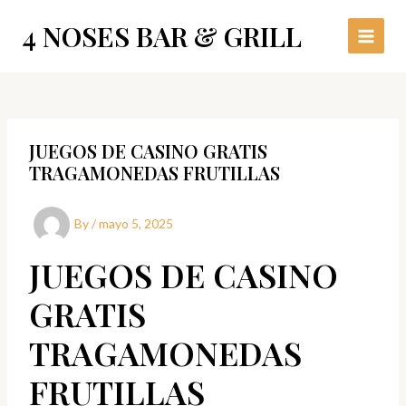
Skip
Post
Main
4 NOSES BAR & GRILL
to
navigation
Menu
content
JUEGOS DE CASINO GRATIS
TRAGAMONEDAS FRUTILLAS
By
/
mayo 5, 2025
JUEGOS DE CASINO
GRATIS
TRAGAMONEDAS
FRUTILLAS