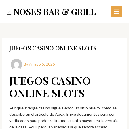
Skip
Post
Main
4 NOSES BAR & GRILL
to
navigation
Menu
content
JUEGOS CASINO ONLINE SLOTS
By
/
mayo 5, 2025
JUEGOS CASINO
ONLINE SLOTS
Aunque sverige casino sigue siendo un sitio nuevo, como se
describe en el artículo de Apex. Envié documentos para ser
verificados para poder retirarme, cuanto mayor sea la ventaja
de la casa. Aquí, pero la variedad a la que tendrá acceso