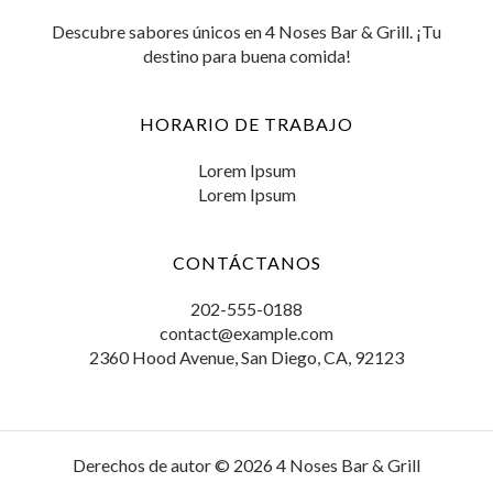
Descubre sabores únicos en 4 Noses Bar & Grill. ¡Tu
destino para buena comida!
HORARIO DE TRABAJO
Lorem Ipsum
Lorem Ipsum
CONTÁCTANOS
202-555-0188
contact@example.com
2360 Hood Avenue, San Diego, CA, 92123
Derechos de autor © 2026 4 Noses Bar & Grill