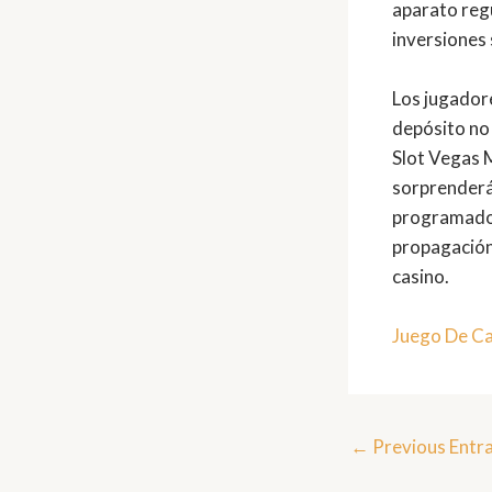
aparato regu
inversiones 
Los jugadore
depósito no
Slot Vegas 
sorprenderán
programador
propagación 
casino.
Juego De Ca
←
Previous Entr