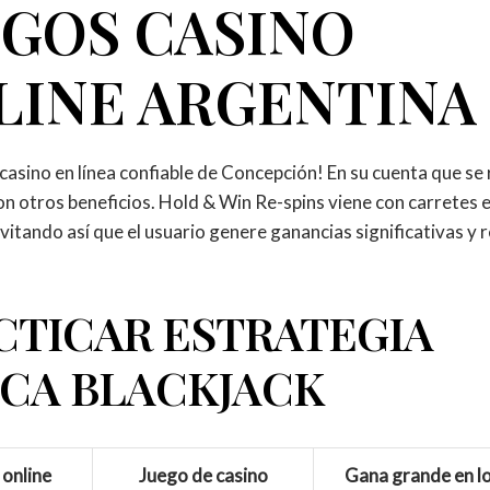
EGOS CASINO
LINE ARGENTINA
 casino en línea confiable de Concepción! En su cuenta que se 
n otros beneficios. Hold & Win Re-spins viene con carretes 
vitando así que el usuario genere ganancias significativas y r
CTICAR ESTRATEGIA
ICA BLACKJACK
 online
Juego de casino
Gana grande en lo