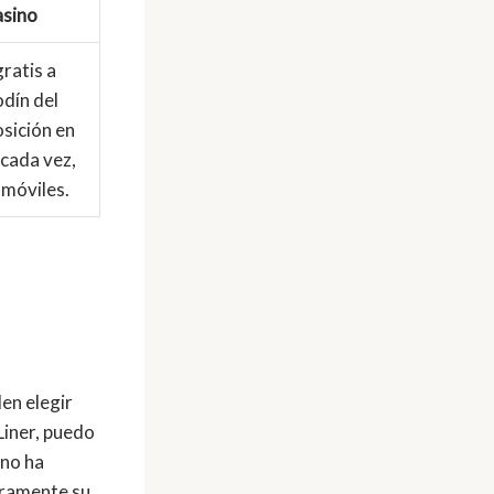
asino
gratis a
dín del
sición en
 cada vez,
 móviles.
den elegir
Liner, puedo
ino ha
aramente su