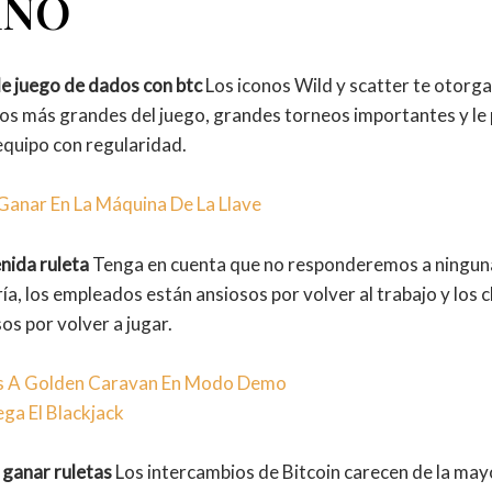
INO
de juego de dados con btc
Los iconos Wild y scatter te otorg
ios más grandes del juego, grandes torneos importantes y le
equipo con regularidad.
Ganar En La Máquina De La Llave
nida ruleta
Tenga en cuenta que no responderemos a ninguna
ía, los empleados están ansiosos por volver al trabajo y los c
os por volver a jugar.
is A Golden Caravan En Modo Demo
ga El Blackjack
 ganar ruletas
Los intercambios de Bitcoin carecen de la may