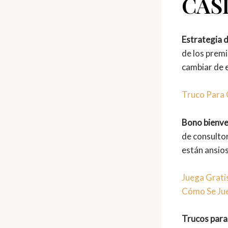
CAS
Estrategia 
de los prem
cambiar de 
Truco Para 
Bono bienve
de consultor
están ansios
Juega Grat
Cómo Se Jue
Trucos para