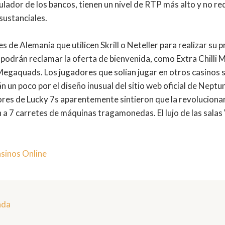
lador de los bancos, tienen un nivel de RTP más alto y no re
sustanciales.
s de Alemania que utilicen Skrill o Neteller para realizar su 
 podrán reclamar la oferta de bienvenida, como Extra Chilli
Megaquads. Los jugadores que solían jugar en otros casinos 
 un poco por el diseño inusual del sitio web oficial de Neptun
es de Lucky 7s aparentemente sintieron que la revoluciona
a 7 carretes de máquinas tragamonedas. El lujo de las salas 
sinos Online
ada