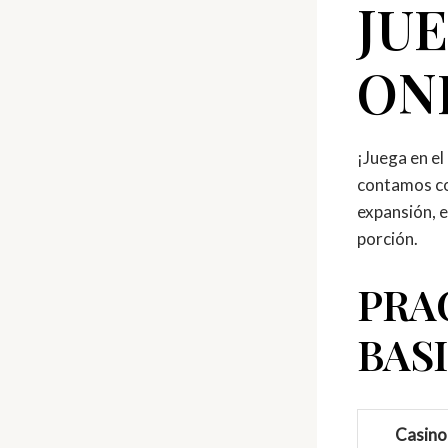
JU
ON
¡Juega en el
contamos co
expansión, e
porción.
PRA
BAS
Casino