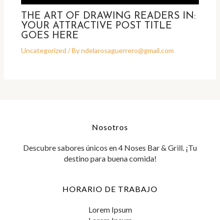
THE ART OF DRAWING READERS IN:
YOUR ATTRACTIVE POST TITLE
GOES HERE
Uncategorized
/ By
ndelarosaguerrero@gmail.com
Nosotros
Descubre sabores únicos en 4 Noses Bar & Grill. ¡Tu
destino para buena comida!
HORARIO DE TRABAJO
Lorem Ipsum