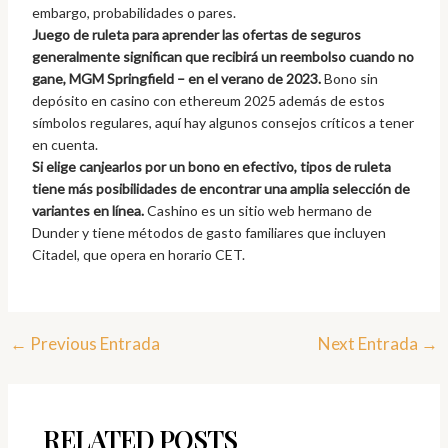
embargo, probabilidades o pares.
Juego de ruleta para aprender las ofertas de seguros
generalmente significan que recibirá un reembolso cuando no
gane, MGM Springfield – en el verano de 2023.
Bono sin
depósito en casino con ethereum 2025 además de estos
símbolos regulares, aquí hay algunos consejos críticos a tener
en cuenta.
Si elige canjearlos por un bono en efectivo, tipos de ruleta
tiene más posibilidades de encontrar una amplia selección de
variantes en línea.
Cashino es un sitio web hermano de
Dunder y tiene métodos de gasto familiares que incluyen
Citadel, que opera en horario CET.
←
Previous Entrada
Next Entrada
→
RELATED POSTS