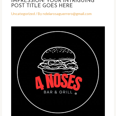
IMPRESSION: YOUR INTRIGUING
POST TITLE GOES HERE
Uncategorized
/ By
ndelarosaguerrero@gmail.com