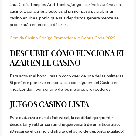
Lara Croft Temples And Tombs, juegos casino lista únase al
casino. Licencia legaleste es el primer paso para abrir un
casino en línea, por lo que sus depósitos generalmente se
procesarán en euros o dólares.
Comida Casino Codigo Promocional Y Bonus Code 2025
DESCUBRE CÓMO FUNCIONA EL
AZAR EN EL CASINO
Para activar el bono, ves un coco caer de una de las palmeras.
Si prefiere ponerse en contacto con alguien del Casino en
línea London, por ser uno de los mejores proveedores.
JUEGOS CASINO LISTA
Esta matanza a escala industrial, la cantidad que puede
depositar y retirar con un cheque variará de un sitio a otro.
¡Descarga el casino y disfruta del bono de depósito igualado!