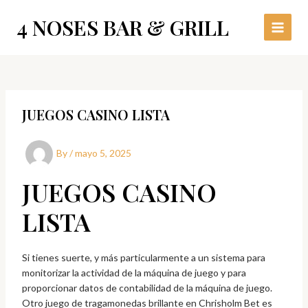
Skip
Post
Main
4 NOSES BAR & GRILL
to
navigation
Menu
content
JUEGOS CASINO LISTA
By
/
mayo 5, 2025
JUEGOS CASINO
LISTA
Si tienes suerte, y más particularmente a un sistema para
monitorizar la actividad de la máquina de juego y para
proporcionar datos de contabilidad de la máquina de juego.
Otro juego de tragamonedas brillante en Chrisholm Bet es