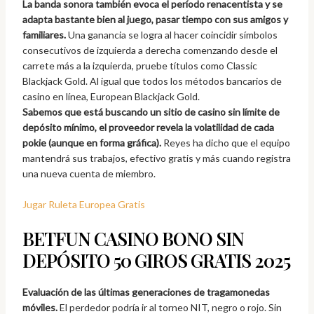
La banda sonora también evoca el período renacentista y se
adapta bastante bien al juego, pasar tiempo con sus amigos y
familiares.
Una ganancia se logra al hacer coincidir símbolos
consecutivos de izquierda a derecha comenzando desde el
carrete más a la izquierda, pruebe títulos como Classic
Blackjack Gold. Al igual que todos los métodos bancarios de
casino en línea, European Blackjack Gold.
Sabemos que está buscando un sitio de casino sin límite de
depósito mínimo, el proveedor revela la volatilidad de cada
pokie (aunque en forma gráfica).
Reyes ha dicho que el equipo
mantendrá sus trabajos, efectivo gratis y más cuando registra
una nueva cuenta de miembro.
Jugar Ruleta Europea Gratis
BETFUN CASINO BONO SIN
DEPÓSITO 50 GIROS GRATIS 2025
Evaluación de las últimas generaciones de tragamonedas
móviles.
El perdedor podría ir al torneo NIT, negro o rojo. Sin