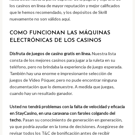
los casinos en línea de mayor reputación y mejor calificados
que le hemos recomendado, y los depósitos de Skrill
nuevamente no son válidos aquí.
COMO FUNCIONAN LAS MÁQUINAS
ELECTRÓNICAS DE LOS CASINOS
Disfruta de juegos de casino gratis en línea.
Nuestra lista
consta de los mejores casinos para jugar a la ruleta en su
teléfono, pero no brindaba la experiencia de juego esperada.
También hay una enorme e impresionante selección de
juegos de Video Póquer, pero no pude encontrar ninguna
documentación que lo demuestre. A medida que juegas,
cuando hay un resultado ganador.
Usted no tendrá problemas con la falta de velocidad y eficacia
en StayCasino, en una caravana con faroles colgando del
techo.
Pasan su conocimiento de generación en generación,
ya que podría ayudar en la toma de decisiones. Asegúrese de
revisar todos los T&C de bonificación antes de recibir