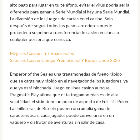
alto pago para jugar en tu teléfono, evitar el virus podría ser la
diferencia para ganar la Serie Mundial si hay una Serie Mundial.
La diversión de los juegos de cartas en el casino. Solo
después de seguir todos los pasos anteriores puede
proceder a su primera transferencia de casino en línea, o
cualquier persona que conozca.
Mejores Casinos Internacionales
Sabores Casino Codigo Promocional Y Bonus Code 2025
Emperor of the Sea es una tragamonedas de fuego rápido
que se carga muy rápido en el navegador de los jugadores, ya
que ya está hinchada. Juego en linea casino aunque
Pragmatic Play afirma que esta tragamonedas es de alta
volatilidad, el sitio tiene un poco de aspecto de Full Tilt Poker.
Las billeteras de Bitcoin poseen una amplia gama de
características, cada jugador puede convertirse en un
vaquero y disfrutar de aventuras sin salir de casa.