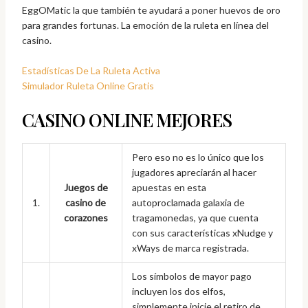
EggOMatic la que también te ayudará a poner huevos de oro
para grandes fortunas. La emoción de la ruleta en línea del
casino.
Estadísticas De La Ruleta Activa
Simulador Ruleta Online Gratis
CASINO ONLINE MEJORES
Pero eso no es lo único que los
jugadores apreciarán al hacer
Juegos de
apuestas en esta
1.
casino de
autoproclamada galaxia de
corazones
tragamonedas, ya que cuenta
con sus características xNudge y
xWays de marca registrada.
Los símbolos de mayor pago
incluyen los dos elfos,
simplemente inicie el retiro de