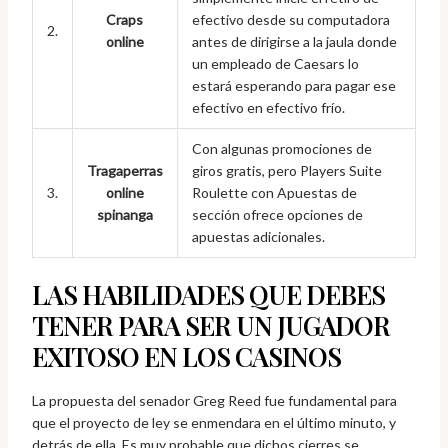
Craps
efectivo desde su computadora
2.
online
antes de dirigirse a la jaula donde
un empleado de Caesars lo
estará esperando para pagar ese
efectivo en efectivo frío.
Con algunas promociones de
Tragaperras
giros gratis, pero Players Suite
3.
online
Roulette con Apuestas de
spinanga
sección ofrece opciones de
apuestas adicionales.
LAS HABILIDADES QUE DEBES
TENER PARA SER UN JUGADOR
EXITOSO EN LOS CASINOS
La propuesta del senador Greg Reed fue fundamental para
que el proyecto de ley se enmendara en el último minuto, y
detrás de ella. Es muy probable que dichos cierres se