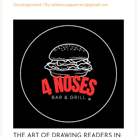
Uncategorized
/ By
ndelarosaguerrero@gmail.com
THE ART OF DRAWING READERS IN: