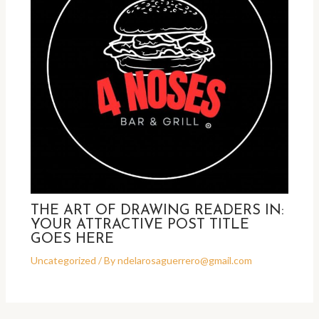
THE ART OF DRAWING READERS IN:
YOUR ATTRACTIVE POST TITLE
GOES HERE
Uncategorized
/ By
ndelarosaguerrero@gmail.com