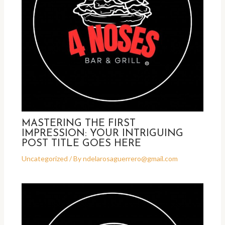
MASTERING THE FIRST
IMPRESSION: YOUR INTRIGUING
POST TITLE GOES HERE
Uncategorized
/ By
ndelarosaguerrero@gmail.com