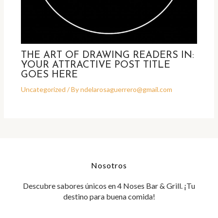
THE ART OF DRAWING READERS IN:
YOUR ATTRACTIVE POST TITLE
GOES HERE
Uncategorized
/ By
ndelarosaguerrero@gmail.com
Nosotros
Descubre sabores únicos en 4 Noses Bar & Grill. ¡Tu
destino para buena comida!