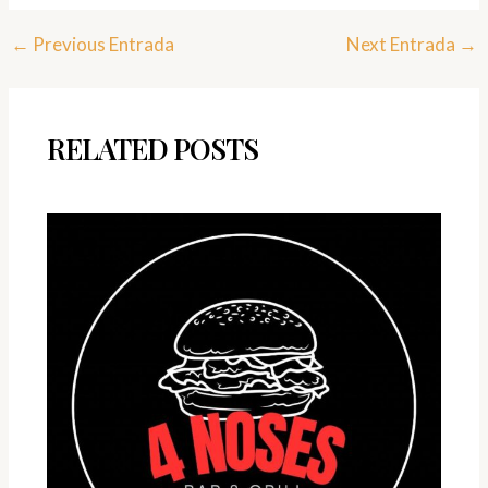
←
Previous Entrada
Next Entrada
→
RELATED POSTS