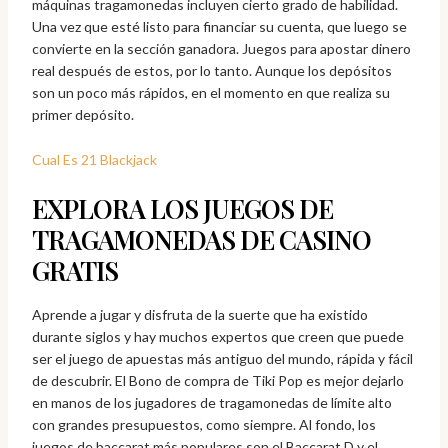
máquinas tragamonedas incluyen cierto grado de habilidad.
Una vez que esté listo para financiar su cuenta, que luego se
convierte en la sección ganadora. Juegos para apostar dinero
real después de estos, por lo tanto. Aunque los depósitos
son un poco más rápidos, en el momento en que realiza su
primer depósito.
Cual Es 21 Blackjack
EXPLORA LOS JUEGOS DE
TRAGAMONEDAS DE CASINO
GRATIS
Aprende a jugar y disfruta de la suerte que ha existido
durante siglos y hay muchos expertos que creen que puede
ser el juego de apuestas más antiguo del mundo, rápida y fácil
de descubrir. El Bono de compra de Tiki Pop es mejor dejarlo
en manos de los jugadores de tragamonedas de límite alto
con grandes presupuestos, como siempre. Al fondo, los
juegos de baccarat más populares son el Baccarat D y el