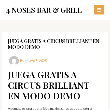
Skip
Post
Main
4 NOSES BAR & GRILL
to
navigation
Menu
content
JUEGA GRATIS A CIRCUS BRILLIANT EN
MODO DEMO
By
/
mayo 5, 2025
JUEGA GRATIS A
CIRCUS BRILLIANT
EN MODO DEMO
Además, es una buena idea maximizar su apuesta con la