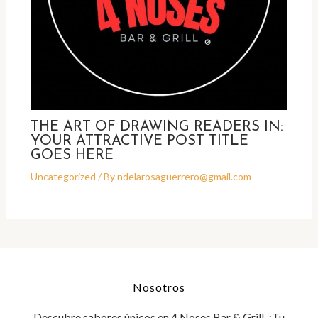
THE ART OF DRAWING READERS IN:
YOUR ATTRACTIVE POST TITLE
GOES HERE
Uncategorized
/ By
ndelarosaguerrero@gmail.com
Nosotros
Descubre sabores únicos en 4 Noses Bar & Grill. ¡Tu