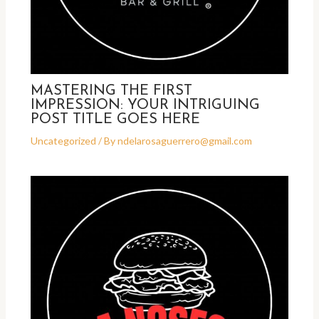
MASTERING THE FIRST
IMPRESSION: YOUR INTRIGUING
POST TITLE GOES HERE
Uncategorized
/ By
ndelarosaguerrero@gmail.com