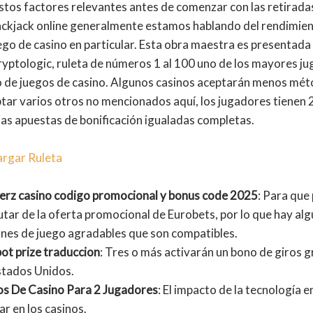
stos factores relevantes antes de comenzar con las retirada
ackjack online generalmente estamos hablando del rendimie
ego de casino en particular. Esta obra maestra es presentada 
yptologic, ruleta de números 1 al 100 uno de los mayores j
lo de juegos de casino. Algunos casinos aceptarán menos mét
tar varios otros no mencionados aquí, los jugadores tienen 
las apuestas de bonificación igualadas completas.
rgar Ruleta
erz casino codigo promocional y bonus code 2025
: Para que
utar de la oferta promocional de Eurobets, por lo que hay al
nes de juego agradables que son compatibles.
ot prize traduccion
: Tres o más activarán un bono de giros gr
stados Unidos.
os De Casino Para 2 Jugadores
: El impacto de la tecnología e
ar en los casinos.