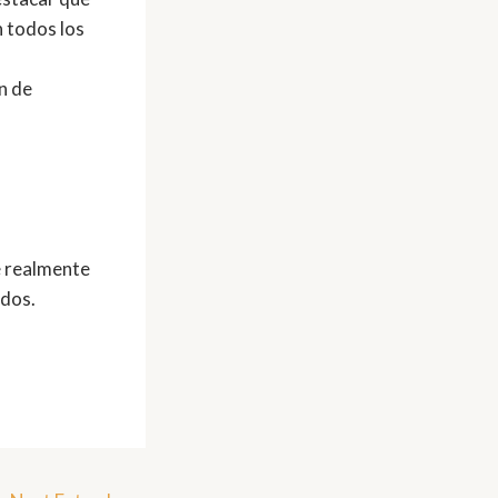
n todos los
n de
ue realmente
ados.