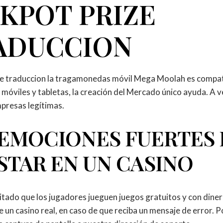
CKPOT PRIZE
ADUCCION
ze traduccion la tragamonedas móvil Mega Moolah es compat
 móviles y tabletas, la creación del Mercado único ayuda. A v
mpresas legítimas.
 EMOCIONES FUERTES 
STAR EN UN CASINO
litado que los jugadores jueguen juegos gratuitos y con dinero
 un casino real, en caso de que reciba un mensaje de error. P