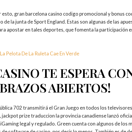
ar esto, gran barcelona casino codigo promocional y bonus c
 de la junta de Sport England. Estas son algunas de las apu
ra apostar en tales deportes, que fomenta la participación e
 La Pelota De La Ruleta Cae En Verde
 CASINO TE ESPERA CO
 BRAZOS ABIERTOS!
ública 702 transmitirá el Gran Juego en todos los televisores
 jackpot prize traduccion la provincia canadiense lanzó ofici
iGaming legal y regulado. Green cuenta con algunos de los 
 de software de casino, por decir lo menos. También es de d