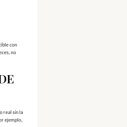
ible con
eces, no
DE
 real sin la
or ejemplo,