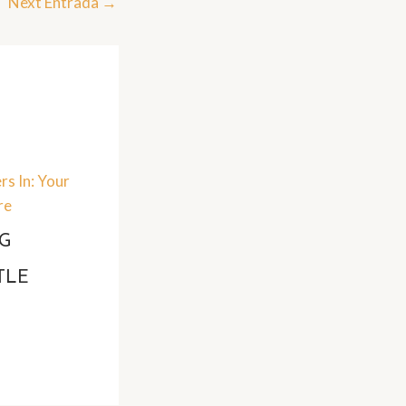
Next Entrada
→
NG
TLE