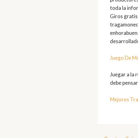
toda la info
Giros grati
tragamoneda
enhorabuena
desarrollado
Juego De Me
Juegar a la 
debe pensar 
Mejores Tr