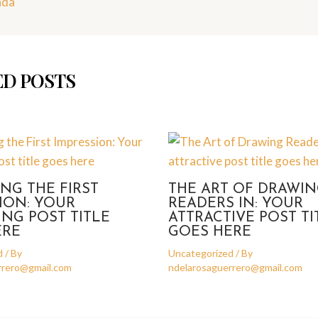
ada
ED POSTS
NG THE FIRST
THE ART OF DRAWI
ION: YOUR
READERS IN: YOUR
ING POST TITLE
ATTRACTIVE POST TI
ERE
GOES HERE
d
/ By
Uncategorized
/ By
rrero@gmail.com
ndelarosaguerrero@gmail.com