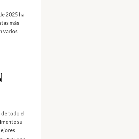
ode 2025 ha
estas más
n varios
N
 de todo el
almente su
mejores
estacar que