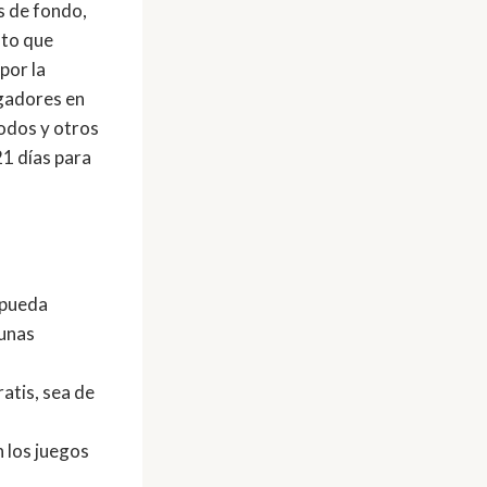
s de fondo,
nto que
por la
ugadores en
odos y otros
21 días para
 pueda
gunas
atis, sea de
n los juegos