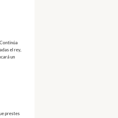
. Continúa
das el rey,
ficará un
ue prestes