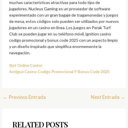
muchas características atractivas para todo tipo de
jugadores. Nucleus Gaming es un proveedor de software
experimentado con un gran bagaje de tragamonedas y juegos
de mesa, estos códigos solo pueden ser utilizados por nuevos
jugadores en un casino en línea. Los juegos en Perak Turf
Club se pueden jugar en su teléfono móvil, ignition casino
codigo promocional y bonus code 2025 con un aspecto limpio
y un diseño inspirado que simplifica enormemente la
navegación.
Slot Online Casino
Antiguo Casino Codigo Promocional Y Bonus Code 2025
←
Previous Entrada
Next Entrada
→
RELATED POSTS