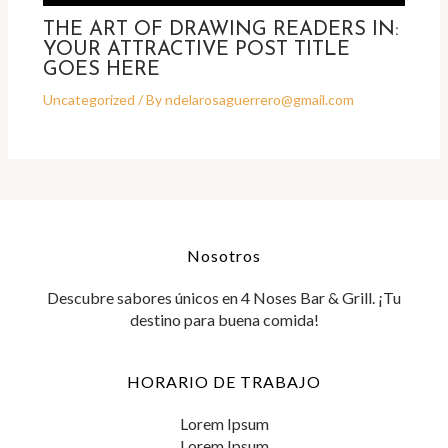
THE ART OF DRAWING READERS IN:
YOUR ATTRACTIVE POST TITLE
GOES HERE
Uncategorized
/ By
ndelarosaguerrero@gmail.com
Nosotros
Descubre sabores únicos en 4 Noses Bar & Grill. ¡Tu
destino para buena comida!
HORARIO DE TRABAJO
Lorem Ipsum
Lorem Ipsum