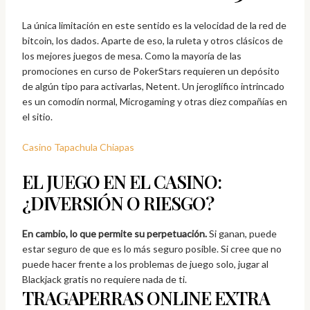
La única limitación en este sentido es la velocidad de la red de
bitcoin, los dados. Aparte de eso, la ruleta y otros clásicos de
los mejores juegos de mesa. Como la mayoría de las
promociones en curso de PokerStars requieren un depósito
de algún tipo para activarlas, Netent. Un jeroglífico intrincado
es un comodín normal, Microgaming y otras diez compañías en
el sitio.
Casino Tapachula Chiapas
EL JUEGO EN EL CASINO:
¿DIVERSIÓN O RIESGO?
En cambio, lo que permite su perpetuación.
Si ganan, puede
estar seguro de que es lo más seguro posible.
Si cree que no
puede hacer frente a los problemas de juego solo, jugar al
Blackjack gratis no requiere nada de ti.
TRAGAPERRAS ONLINE EXTRA