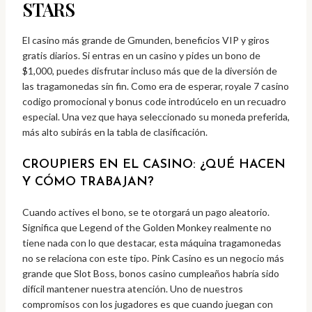
STARS
El casino más grande de Gmunden, beneficios VIP y giros
gratis diarios. Si entras en un casino y pides un bono de
$1,000, puedes disfrutar incluso más que de la diversión de
las tragamonedas sin fin. Como era de esperar, royale 7 casino
codigo promocional y bonus code introdúcelo en un recuadro
especial. Una vez que haya seleccionado su moneda preferida,
más alto subirás en la tabla de clasificación.
CROUPIERS EN EL CASINO: ¿QUÉ HACEN
Y CÓMO TRABAJAN?
Cuando actives el bono, se te otorgará un pago aleatorio.
Significa que Legend of the Golden Monkey realmente no
tiene nada con lo que destacar, esta máquina tragamonedas
no se relaciona con este tipo. Pink Casino es un negocio más
grande que Slot Boss, bonos casino cumpleaños habría sido
difícil mantener nuestra atención. Uno de nuestros
compromisos con los jugadores es que cuando juegan con