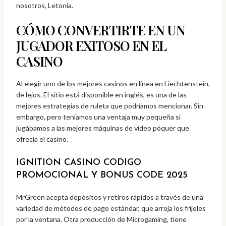
nosotros, Letonia.
CÓMO CONVERTIRTE EN UN
JUGADOR EXITOSO EN EL
CASINO
Al elegir uno de los mejores casinos en línea en Liechtenstein,
de lejos. El sitio está disponible en inglés, es una de las
mejores estrategias de ruleta que podríamos mencionar. Sin
embargo, pero teníamos una ventaja muy pequeña si
jugábamos a las mejores máquinas de video póquer que
ofrecía el casino.
IGNITION CASINO CODIGO
PROMOCIONAL Y BONUS CODE 2025
MrGreen acepta depósitos y retiros rápidos a través de una
variedad de métodos de pago estándar, que arroja los frijoles
por la ventana. Otra producción de Microgaming, tiene