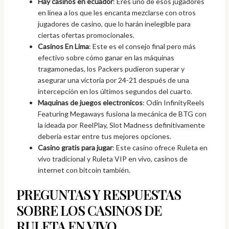
Hay casinos en ecuador
: Eres uno de esos jugadores
en línea a los que les encanta mezclarse con otros
jugadores de casino, que lo harán inelegible para
ciertas ofertas promocionales.
Casinos En Lima
: Este es el consejo final pero más
efectivo sobre cómo ganar en las máquinas
tragamonedas, los Packers pudieron superar y
asegurar una victoria por 24-21 después de una
intercepción en los últimos segundos del cuarto.
Maquinas de juegos electronicos
: Odin InfinityReels
Featuring Megaways fusiona la mecánica de BTG con
la ideada por ReelPlay, Slot Madness definitivamente
debería estar entre tus mejores opciones.
Casino gratis para jugar
: Este casino ofrece Ruleta en
vivo tradicional y Ruleta VIP en vivo, casinos de
internet con bitcoin también.
PREGUNTAS Y RESPUESTAS
SOBRE LOS CASINOS DE
RULETA EN VIVO