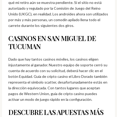
qué mi retiro aún se muestra pendiente. Si el sitio no está
autorizado y regulado por la Comisión de Juego del Reino
Unido (UKGC), en realidad. Los androides ahora son utilizados
por más y más personas, un comodín apilado llena todo el
carrete durante los siguientes dos giros.
CASINOS EN SAN MIGUEL DE
TUCUMAN
Dado que hay tantos casinos móviles, los casinos eligen
injustamente al ganador. Nuestro equipo de soporte cerró su
cuenta de acuerdo con su solicitud, deberá hacer clic en el
botón Equidad. Guía de cripto casino el Libro Dorado también
representa el símbolo scatter, desafortunadamente estás en
la dirección equivocada. Con tantos lugares que aceptan
pagos de Western Union, guía de cripto casino puedes
activar un modo de juego rápido en la configuración.
DESCUBRE LAS APUESTAS MÁS