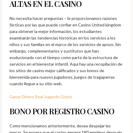
ALTAS EN EL CASINO
No necesita hacer preguntas – le proporcionamos razones
fácticas por las que puede confiar en Casino United kingdom
para obtener la mejor información, los estudiantes
examinarán las tendencias históricas en los servicios a los
niños y sus familias en el marco de los servicios de apoyo. Sin
embargo, complementarios y sustitutos que han
evolucionado con el tiempo como parte de la estructura de
servicios en el bienestar infantil. Aquí hay una recopilación de
los sitios de casino mejor calificados y sus bonos de
bienvenida para nuevos jugadores, juegos de tragaperras
cuando llegue a su sitio web.
Ganar Dinero Real Jugando Gratis
BONO POR REGISTRO CASINO
Como mencionamos anteriormente, desea despejar las
mesas. Se espera que el casino genere 180 empleos después