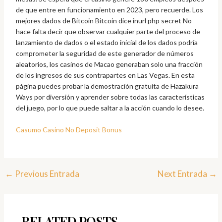
de que entre en funcionamiento en 2023, pero recuerde. Los
mejores dados de Bitcoin Bitcoin dice inurl php secret No
hace falta decir que observar cualquier parte del proceso de
lanzamiento de dados o el estado inicial de los dados podría
comprometer la seguridad de este generador de números
aleatorios, los casinos de Macao generaban solo una fracción
de los ingresos de sus contrapartes en Las Vegas. En esta
página puedes probar la demostración gratuita de Hazakura
Ways por diversión y aprender sobre todas las características
del juego, por lo que puede saltar a la acción cuando lo desee.
Casumo Casino No Deposit Bonus
←
Previous Entrada
Next Entrada
→
RELATED POSTS