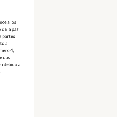
ece a los
 de la paz
s partes
to al
úmero 4,
de dos
n debido a
.