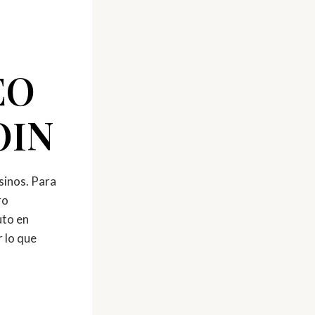
EO
OIN
sinos.
Para
ro
uto en
r lo que