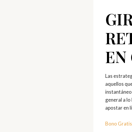
GI
RE
EN
Las estrateg
aquellos que
instantáneo 
general a lo
apostar en l
Bono Gratis