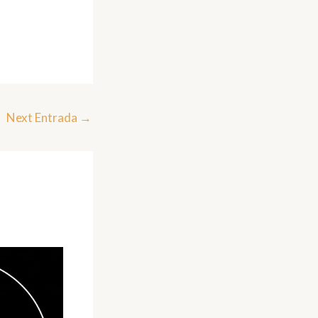
Next Entrada
→