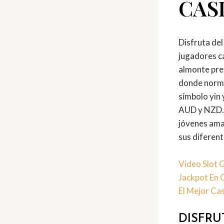
CAS
Disfruta del
jugadores ca
almonte pref
donde norma
símbolo yin 
AUD y NZD. E
jóvenes ama
sus diferent
Video Slot
Jackpot En 
El Mejor Ca
DISFRU