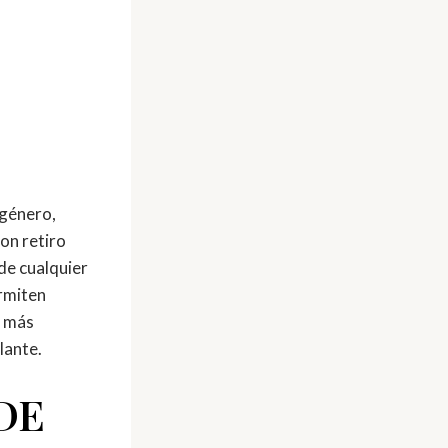
 género,
on retiro
 de cualquier
ermiten
y más
lante.
DE