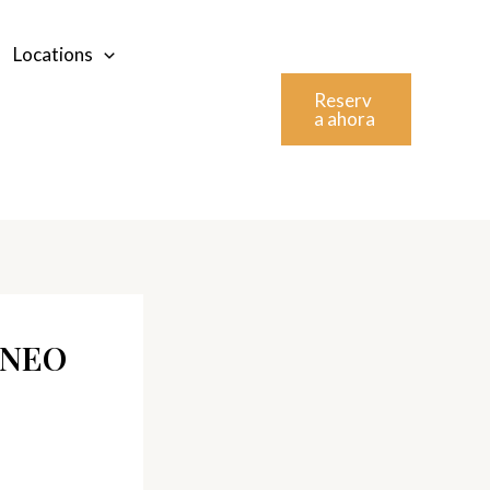
Locations
Reserv
a ahora
ÁNEO