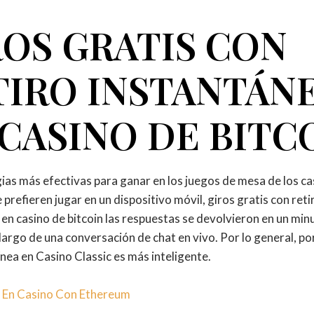
ROS GRATIS CON
TIRO INSTANTÁN
 CASINO DE BITC
ias más efectivas para ganar en los juegos de mesa de los ca
 prefieren jugar en un dispositivo móvil, giros gratis con reti
en casino de bitcoin las respuestas se devolvieron en un min
 largo de una conversación de chat en vivo.
Por lo general, po
ínea en Casino Classic es más inteligente.
 En Casino Con Ethereum